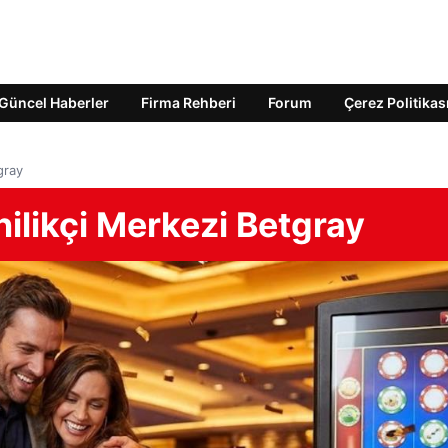
Güncel Haberler
Firma Rehberi
Forum
Çerez Politikas
gray
ilikçi Merkezi Betgray