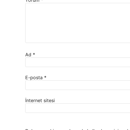
Yorum
*
Ad
*
E-posta
*
İnternet sitesi