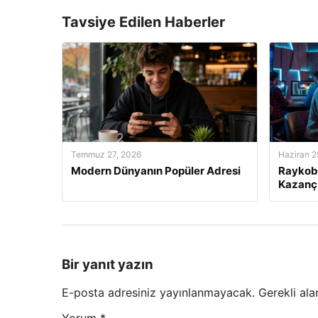
Tavsiye Edilen Haberler
Temmuz 27, 2026
Haziran 2
Modern Dünyanın Popüler Adresi
Raykobe
Kazanç
Bir yanıt yazın
E-posta adresiniz yayınlanmayacak.
Gerekli ala