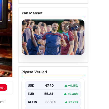
Yan Manşet
06.08.2026
Mohamed Salah,
Piyasa Verileri
Trabzonspor’la İlk
Antrenmanına Çıktı
USD
47.70
▲ +0.15%
Trabzonspor’un yeni transferi
rest
Mohamed Salah, bordo-mavili
EUR
55.24
▲ +0.38%
formayla ilk resmi idmanına katıldı.
Sezon öncesi hazırlıklarının…
emli
ALTIN
6668.5
▲ +2.71%