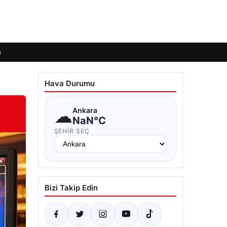
ı
Hava Durumu
☁
Ankara
NaN°C
ŞEHIR SEÇ
Bizi Takip Edin