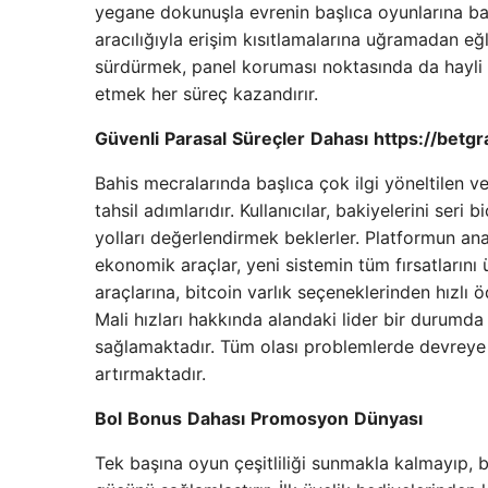
yegane dokunuşla evrenin başlıca oyunlarına bağ
aracılığıyla erişim kısıtlamalarına uğramadan eğ
sürdürmek, panel koruması noktasında da hayli ö
etmek her süreç kazandırır.
Güvenli
Parasal
Süreçler
Dahası
https://betg
Bahis mecralarında başlıca çok ilgi yöneltilen ve
tahsil adımlarıdır. Kullanıcılar, bakiyelerini se
yolları değerlendirmek beklerler. Platformun ana
ekonomik araçlar, yeni sistemin tüm fırsatların
araçlarına, bitcoin varlık seçeneklerinden hızlı
Mali hızları hakkında alandaki lider bir durumda
sağlamaktadır. Tüm olası problemlerde devreye
artırmaktadır.
Bol
Bonus
Dahası
Promosyon
Dünyası
Tek başına oyun çeşitliliği sunmakla kalmayıp, 