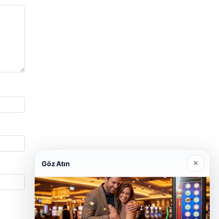
×
Göz Atın