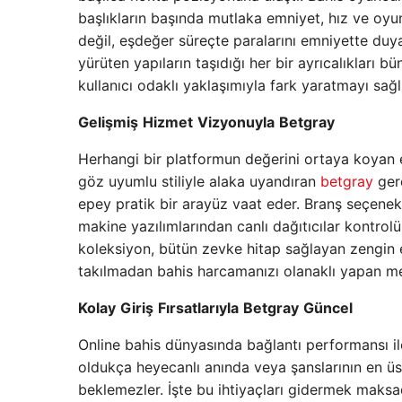
başlıkların başında mutlaka emniyet, hız ve oyun
değil, eşdeğer süreçte paralarını emniyette duy
yürüten yapıların taşıdığı her bir ayrıcalıkları b
kullanıcı odaklı yaklaşımıyla fark yaratmayı sağl
Gelişmiş
Hizmet
Vizyonuyla
Betgray
Herhangi bir platformun değerini ortaya koyan en 
göz uyumlu stiliyle alaka uyandıran
betgray
gere
epey pratik bir arayüz vaat eder. Branş seçenekle
makine yazılımlarından canlı dağıtıcılar kontro
koleksiyon, bütün zevke hitap sağlayan zengin e
takılmadan bahis harcamanızı olanaklı yapan me
Kolay
Giriş
Fırsatlarıyla
Betgray
Güncel
Online bahis dünyasında bağlantı performansı il
oldukça heyecanlı anında veya şanslarının en ü
beklemezler. İşte bu ihtiyaçları gidermek maks