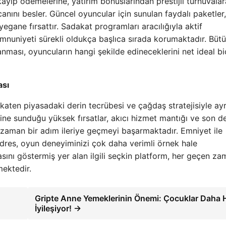
kayıp ödemelerine, yatırım bonuslarından prestijli turnuvalar
nını besler. Güncel oyuncular için sunulan faydalı paketler,
egane fırsattır. Sadakat programları aracılığıyla aktif
mnuniyeti sürekli oldukça başlıca sırada korumaktadır. Büt
anması, oyuncuların hangi şekilde edineceklerini net ideal b
ası
katen piyasadaki derin tecrübesi ve çağdaş stratejisiyle ayr
ine sunduğu yüksek fırsatlar, akıcı hizmet mantığı ve son d
r zaman bir adım ileriye geçmeyi başarmaktadır. Emniyet ile
adres, oyun deneyiminizi çok daha verimli örnek hale
asını göstermiş yer alan ilgili seçkin platform, her geçen z
mektedir.
Gripte Anne Yemeklerinin Önemi: Çocuklar Daha H
İyileşiyor! →