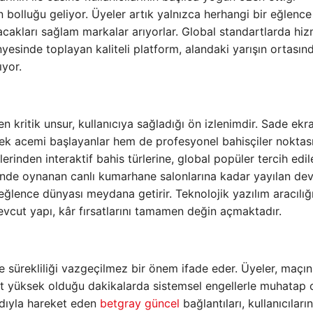
 bolluğu geliyor. Üyeler artık yalnızca herhangi bir eğlence
acakları sağlam markalar arıyorlar. Global standartlarda hi
ünyesinde toplayan kaliteli platform, alandaki yarışın ortasın
ıyor.
kritik unsur, kullanıcıya sağladığı ön izlenimdir. Sade ekra
k acemi başlayanlar hem de profesyonel bahisçiler noktas
rinden interaktif bahis türlerine, global popüler tercih edil
lünde oynanan canlı kumarhane salonlarına kadar yayılan de
ğlence dünyası meydana getirir. Teknolojik yazılım aracılığ
vcut yapı, kâr fırsatlarını tamamen değin açmaktadır.
e sürekliliği vazgeçilmez bir önem ifade eder. Üyeler, maçın
st yüksek olduğu dakikalarda sistemsel engellerle muhatap
adıyla hareket eden
betgray güncel
bağlantıları, kullanıcıların