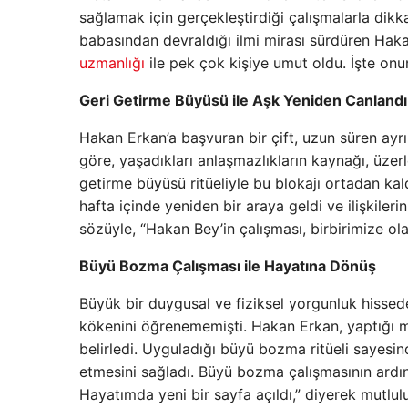
sağlamak için gerçekleştirdiği çalışmalarla dikk
babasından devraldığı ilmi mirası sürdüren Hak
uzmanlığı
ile pek çok kişiye umut oldu. İşte onun
Geri Getirme Büyüsü ile Aşk Yeniden Canlandı
Hakan Erkan’a başvuran bir çift, uzun süren ayrıl
göre, yaşadıkları anlaşmazlıkların kaynağı, üzer
getirme büyüsü ritüeliyle bu blokajı ortadan kald
hafta içinde yeniden bir araya geldi ve ilişkiler
sözüyle, “Hakan Bey’in çalışması, birbirimize ol
Büyü Bozma Çalışması ile Hayatına Dönüş
Büyük bir duygusal ve fiziksel yorgunluk hissed
kökenini öğrenememişti. Hakan Erkan, yaptığı me
belirledi. Uyguladığı büyü bozma ritüeli sayesi
etmesini sağladı. Büyü bozma çalışmasının ardı
Hayatımda yeni bir sayfa açıldı,” diyerek mutlulu