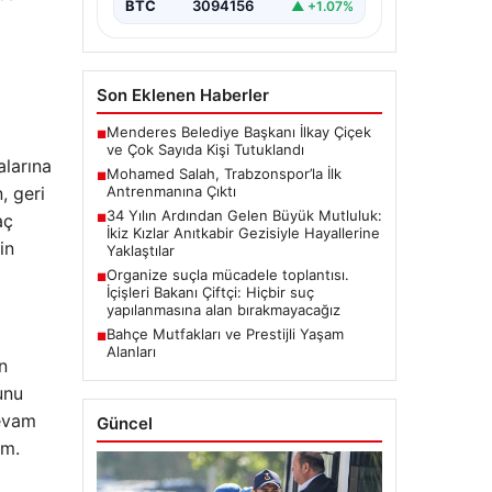
BTC
3094156
▲ +1.07%
Son Eklenen Haberler
Menderes Belediye Başkanı İlkay Çiçek
■
ve Çok Sayıda Kişi Tutuklandı
alarına
Mohamed Salah, Trabzonspor’la İlk
■
, geri
Antrenmanına Çıktı
34 Yılın Ardından Gelen Büyük Mutluluk:
aç
■
İkiz Kızlar Anıtkabir Gezisiyle Hayallerine
in
Yaklaştılar
Organize suçla mücadele toplantısı.
■
İçişleri Bakanı Çiftçi: Hiçbir suç
yapılanmasına alan bırakmayacağız
Bahçe Mutfakları ve Prestijli Yaşam
■
Alanları
n
unu
devam
Güncel
im.