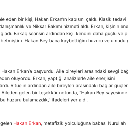
eden bir kişi, Hakan Erkan’ın kapısını çaldı. Klasik tedavi
nışmanlık ve Niksar Bakımı hizmeti aldı. Erkan, kişinin ener
ğladı. Birkaç seansın ardından kişi, kendini daha güçlü ve po
aybetmiştim. Hakan Bey bana kaybettiğim huzuru ve umudu 
 Hakan Erkan’a başvurdu. Aile bireyleri arasındaki sevgi bağ
den oluyordu. Erkan, yaptığı analizlerle aile enerjisini
rdi. Ritüelin ardından aile bireyleri arasındaki bağlar güçlen
. Aileden gelen bir teşekkür notunda, “Hakan Bey sayesinde
bu huzuru bulamazdık,” ifadeleri yer aldı.
a gelen
Hakan Erkan
, metafizik yolculuğuna babası Nurullah