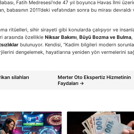
 Babası, Fatih Medresesi’nde 47 yıl boyunca Havas İlmi üzer
an, babasının 2011’deki vefatından sonra bu mirası devraldı 
 ritüelleri, sihir sirayeti gibi konularda çalışıyor ve insanl
i arasında özellikle
Niksar Bakımı
,
Büyü Bozma ve Bulma
,
ızlıklar
bulunuyor. Kendisi, “Kadim bilgileri modern sorunla
ilerini dengelemek, hayatlarına yeniden yön vermelerini sağ
kan silahları
Merter Oto Ekspertiz Hizmetinin
Faydaları →