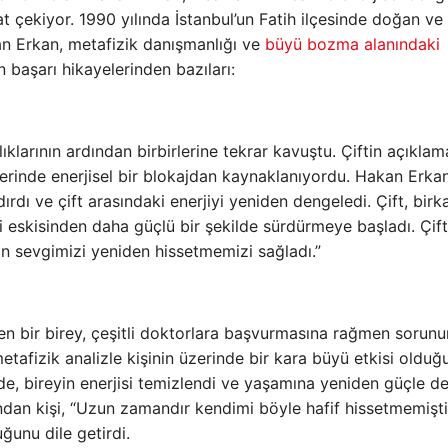
at çekiyor. 1990 yılında İstanbul’un Fatih ilçesinde doğan ve
an Erkan, metafizik danışmanlığı ve
büyü bozma alanındaki
 başarı hikayelerinden bazıları:
ıklarının ardından birbirlerine tekrar kavuştu. Çiftin açıklam
lerinde enerjisel bir blokajdan kaynaklanıyordu. Hakan Erkan
ırdı ve çift arasındaki enerjiyi yeniden dengeledi. Çift, birk
ini eskisinden daha güçlü bir şekilde sürdürmeye başladı. Çift
an sevgimizi yeniden hissetmemizi sağladı.”
en bir birey, çeşitli doktorlara başvurmasına rağmen sorunu
tafizik analizle kişinin üzerinde bir kara büyü etkisi olduğ
nde, bireyin enerjisi temizlendi ve yaşamına yeniden güçle 
ndan kişi, “Uzun zamandır kendimi böyle hafif hissetmemişt
ğunu dile getirdi.