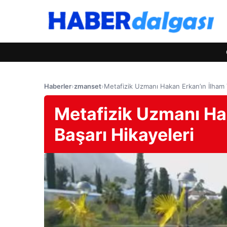
Haberler
›
zmanset
›
Metafizik Uzmanı Hakan Erkan’ın İlham 
Metafizik Uzmanı Ha
Başarı Hikayeleri