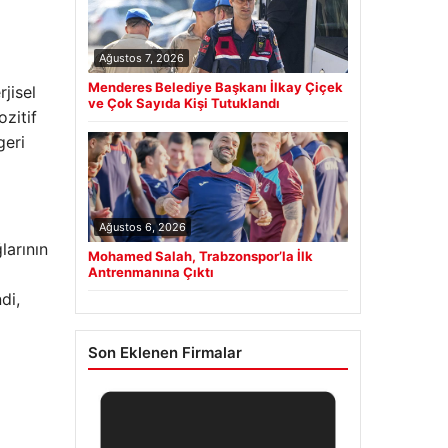
Ağustos 7, 2026
Menderes Belediye Başkanı İlkay Çiçek
jisel
ve Çok Sayıda Kişi Tutuklandı
zitif
geri
Ağustos 6, 2026
larının
Mohamed Salah, Trabzonspor’la İlk
Antrenmanına Çıktı
di,
Son Eklenen Firmalar