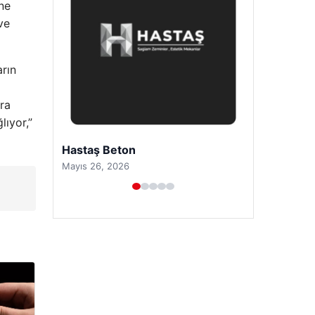
ine
ve
arın
ra
lıyor,”
Prenses Night Club
Nisan 29, 2026