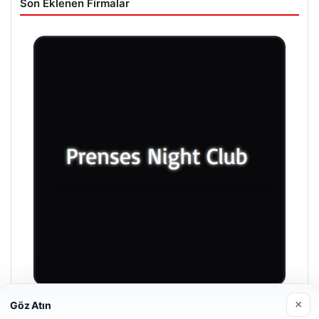
Son Eklenen Firmalar
×
Göz Atın
Enes Kaplan Avukatlık Bürosu