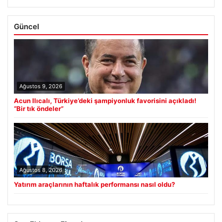
Güncel
Ağustos 9, 2026
Acun Ilıcalı, Türkiye’deki şampiyonluk favorisini açıkladı!
“Bir tık öndeler”
Ağustos 8, 2026
Yatırım araçlarının haftalık performansı nasıl oldu?