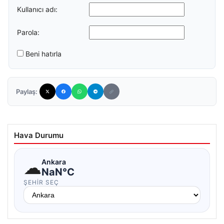
Kullanıcı adı:
Parola:
Beni hatırla
Paylaş:
Hava Durumu
☁
Ankara
NaN°C
ŞEHIR SEÇ