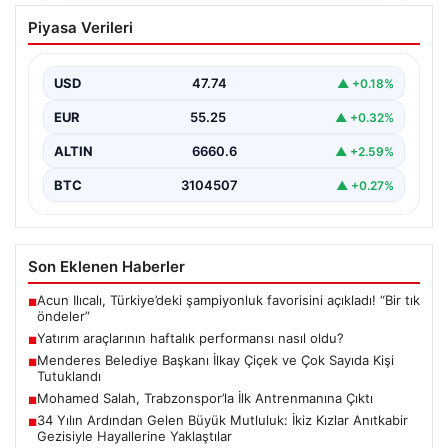
Menderes Belediye Başkanı İlkay Çiçek
Piyasa Verileri
ve Çok Sayıda Kişi Tutuklandı
İzmir'in Menderes ilçesinde gerçekleşen geniş çaplı bir
soruşturma kapsamında, Belediye Başkanı İlkay Çiçek
USD
47.74
▲ +0.18%
ve…
EUR
55.25
▲ +0.32%
ALTIN
6660.6
▲ +2.59%
BTC
3104507
▲ +0.27%
Son Eklenen Haberler
Acun Ilıcalı, Türkiye’deki şampiyonluk favorisini açıkladı! “Bir tık
■
öndeler”
Yatırım araçlarının haftalık performansı nasıl oldu?
■
Menderes Belediye Başkanı İlkay Çiçek ve Çok Sayıda Kişi
■
Tutuklandı
Mohamed Salah, Trabzonspor’la İlk Antrenmanına Çıktı
■
34 Yılın Ardından Gelen Büyük Mutluluk: İkiz Kızlar Anıtkabir
■
Gezisiyle Hayallerine Yaklaştılar