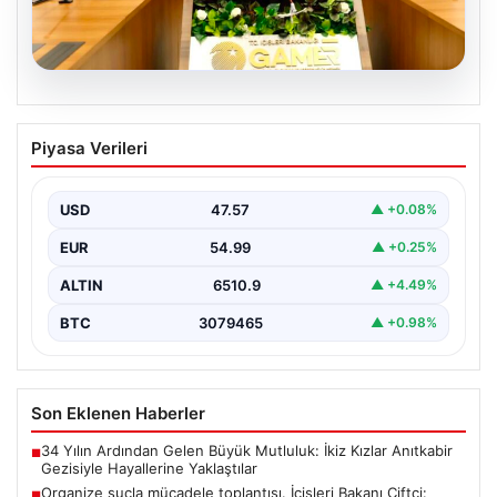
05.08.2026
Organize suçla mücadele toplantısı.
Piyasa Verileri
İçişleri Bakanı Çiftçi: Hiçbir suç
yapılanmasına alan bırakmayacağız
USD
47.57
▲ +0.08%
EUR
54.99
▲ +0.25%
ALTIN
6510.9
▲ +4.49%
BTC
3079465
▲ +0.98%
Son Eklenen Haberler
34 Yılın Ardından Gelen Büyük Mutluluk: İkiz Kızlar Anıtkabir
■
Gezisiyle Hayallerine Yaklaştılar
Organize suçla mücadele toplantısı. İçişleri Bakanı Çiftçi:
■