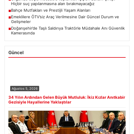
Hiçbir suç yapılanmasına alan bırakmayacağız
Bahçe Mutfakları ve Prestijli Yaşam Alanları
■
Emeklilere ÖTV’siz Araç Verilmesine Dair Güncel Durum ve
■
Gelişmeler
Doğanşehir’de Taşlı Saldırıya Traktörle Müdahale Anı Güvenlik
■
Kamerasında
Güncel
Ağustos 5, 2026
34 Yılın Ardından Gelen Büyük Mutluluk: İkiz Kızlar Anıtkabir
Gezisiyle Hayallerine Yaklaştılar