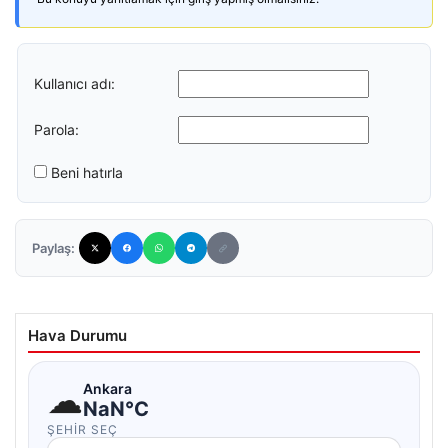
Kullanıcı adı:
Parola:
Beni hatırla
Paylaş:
Hava Durumu
☁
Ankara
NaN°C
ŞEHIR SEÇ