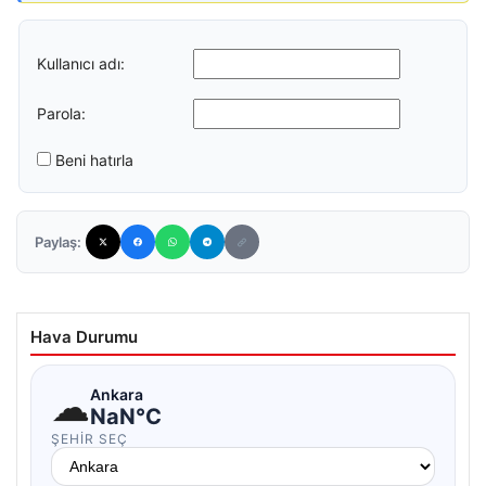
Kullanıcı adı:
Parola:
Beni hatırla
Paylaş:
Hava Durumu
☁
Ankara
NaN°C
ŞEHIR SEÇ