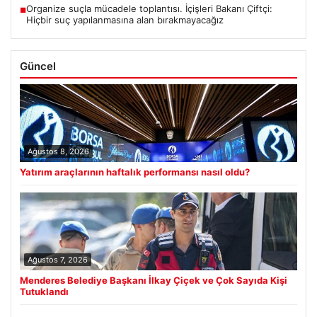
Organize suçla mücadele toplantısı. İçişleri Bakanı Çiftçi:
■
Hiçbir suç yapılanmasına alan bırakmayacağız
Güncel
Ağustos 8, 2026
Yatırım araçlarının haftalık performansı nasıl oldu?
Ağustos 7, 2026
Menderes Belediye Başkanı İlkay Çiçek ve Çok Sayıda Kişi
Tutuklandı