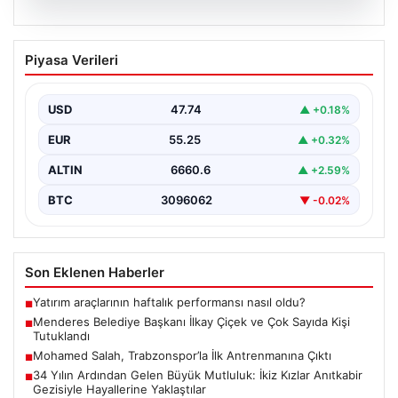
07.08.2026
Menderes Belediye Başkanı İlkay Çiçek
Piyasa Verileri
ve Çok Sayıda Kişi Tutuklandı
İzmir'in Menderes ilçesinde gerçekleşen geniş çaplı bir
soruşturma kapsamında, Belediye Başkanı İlkay Çiçek
USD
47.74
▲ +0.18%
ve…
EUR
55.25
▲ +0.32%
ALTIN
6660.6
▲ +2.59%
BTC
3096062
▼ -0.02%
Son Eklenen Haberler
Yatırım araçlarının haftalık performansı nasıl oldu?
■
Menderes Belediye Başkanı İlkay Çiçek ve Çok Sayıda Kişi
■
Tutuklandı
Mohamed Salah, Trabzonspor’la İlk Antrenmanına Çıktı
■
34 Yılın Ardından Gelen Büyük Mutluluk: İkiz Kızlar Anıtkabir
■
Gezisiyle Hayallerine Yaklaştılar