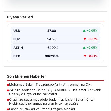
05.08.2026
34 Yılın Ardından Gelen Büyük
Piyasa Verileri
Mutluluk: İkiz Kızlar Anıtkabir Gezisiyle
Hayallerine Yaklaştılar
USD
47.60
▲ +0.05%
Adıyaman'da ikamet eden Abuzer ve Zeynep Yıldırım
çifti, hayatlarının en zorlu ve aynı zamanda…
EUR
54.98
▼ -0.07%
ALTIN
6499.4
▲ +0.05%
BTC
3062035
▼ -0.61%
Son Eklenen Haberler
Mohamed Salah, Trabzonspor’la İlk Antrenmanına Çıktı
■
34 Yılın Ardından Gelen Büyük Mutluluk: İkiz Kızlar Anıtkabir
■
Gezisiyle Hayallerine Yaklaştılar
Organize suçla mücadele toplantısı. İçişleri Bakanı Çiftçi:
■
Hiçbir suç yapılanmasına alan bırakmayacağız
Bahçe Mutfakları ve Prestijli Yaşam Alanları
■