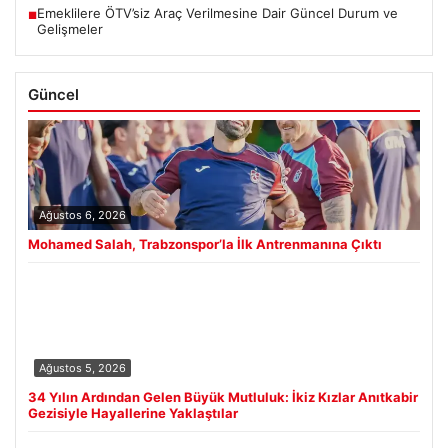
Emeklilere ÖTV’siz Araç Verilmesine Dair Güncel Durum ve
■
Gelişmeler
Güncel
Ağustos 6, 2026
Mohamed Salah, Trabzonspor’la İlk Antrenmanına Çıktı
Ağustos 5, 2026
34 Yılın Ardından Gelen Büyük Mutluluk: İkiz Kızlar Anıtkabir
Gezisiyle Hayallerine Yaklaştılar