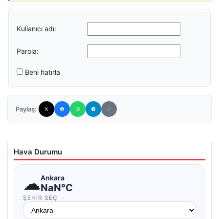
Kullanıcı adı:
Parola:
Beni hatırla
Paylaş:
Hava Durumu
☁
Ankara
NaN°C
ŞEHIR SEÇ