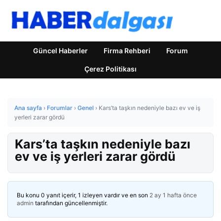
Güncel Haberler
Firma Rehberi
Forum
Çerez Politikası
Ana sayfa
›
Forumlar
›
Genel
›
Kars’ta taşkın nedeniyle bazı ev ve iş
yerleri zarar gördü
Kars’ta taşkın nedeniyle bazı
ev ve iş yerleri zarar gördü
Bu konu 0 yanıt içerir, 1 izleyen vardır ve en son
2 ay 1 hafta önce
admin
tarafından güncellenmiştir.