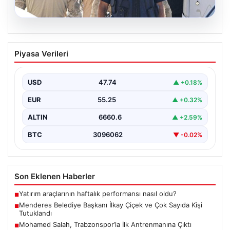
07.08.2026
Menderes Belediye Başkanı İlkay Çiçek
Piyasa Verileri
ve Çok Sayıda Kişi Tutuklandı
İzmir'in Menderes ilçesinde gerçekleşen geniş çaplı bir
soruşturma kapsamında, Belediye Başkanı İlkay Çiçek
USD
47.74
▲ +0.18%
ve…
EUR
55.25
▲ +0.32%
ALTIN
6660.6
▲ +2.59%
BTC
3096062
▼ -0.02%
Son Eklenen Haberler
Yatırım araçlarının haftalık performansı nasıl oldu?
■
Menderes Belediye Başkanı İlkay Çiçek ve Çok Sayıda Kişi
■
Tutuklandı
Mohamed Salah, Trabzonspor’la İlk Antrenmanına Çıktı
■