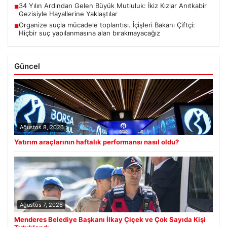
34 Yılın Ardından Gelen Büyük Mutluluk: İkiz Kızlar Anıtkabir
■
Gezisiyle Hayallerine Yaklaştılar
Organize suçla mücadele toplantısı. İçişleri Bakanı Çiftçi:
■
Hiçbir suç yapılanmasına alan bırakmayacağız
Güncel
Ağustos 8, 2026
Yatırım araçlarının haftalık performansı nasıl oldu?
Ağustos 7, 2026
Menderes Belediye Başkanı İlkay Çiçek ve Çok Sayıda Kişi