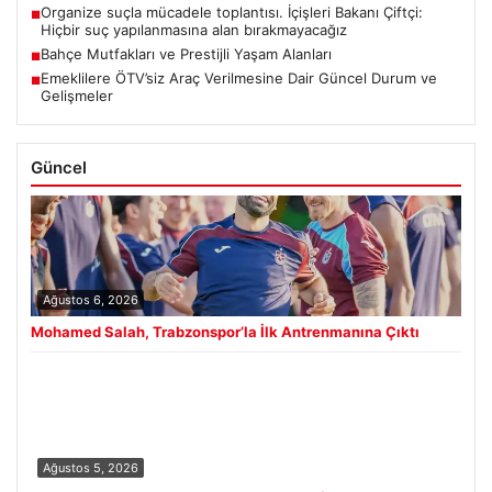
Organize suçla mücadele toplantısı. İçişleri Bakanı Çiftçi:
■
Hiçbir suç yapılanmasına alan bırakmayacağız
Bahçe Mutfakları ve Prestijli Yaşam Alanları
■
Emeklilere ÖTV’siz Araç Verilmesine Dair Güncel Durum ve
■
Gelişmeler
Güncel
Ağustos 6, 2026
Mohamed Salah, Trabzonspor’la İlk Antrenmanına Çıktı
Ağustos 5, 2026