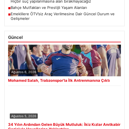
Hiçbir suç yapılanmasına alan bırakmayacağız
Bahçe Mutfakları ve Prestijli Yaşam Alanları
■
Emeklilere ÖTV’siz Araç Verilmesine Dair Güncel Durum ve
■
Gelişmeler
Güncel
Ağustos 6, 2026
Mohamed Salah, Trabzonspor’la İlk Antrenmanına Çıktı
Ağustos 5, 2026
34 Yılın Ardından Gelen Büyük Mutluluk: İkiz Kızlar Anıtkabir
Gezisiyle Hayallerine Yaklaştılar