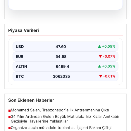
05.08.2026
34 Yılın Ardından Gelen Büyük
Piyasa Verileri
Mutluluk: İkiz Kızlar Anıtkabir Gezisiyle
Hayallerine Yaklaştılar
USD
47.60
▲ +0.05%
Adıyaman'da ikamet eden Abuzer ve Zeynep Yıldırım
çifti, hayatlarının en zorlu ve aynı zamanda…
EUR
54.98
▼ -0.07%
ALTIN
6499.4
▲ +0.05%
BTC
3062035
▼ -0.61%
Son Eklenen Haberler
Mohamed Salah, Trabzonspor’la İlk Antrenmanına Çıktı
■
34 Yılın Ardından Gelen Büyük Mutluluk: İkiz Kızlar Anıtkabir
■
Gezisiyle Hayallerine Yaklaştılar
Organize suçla mücadele toplantısı. İçişleri Bakanı Çiftçi:
■