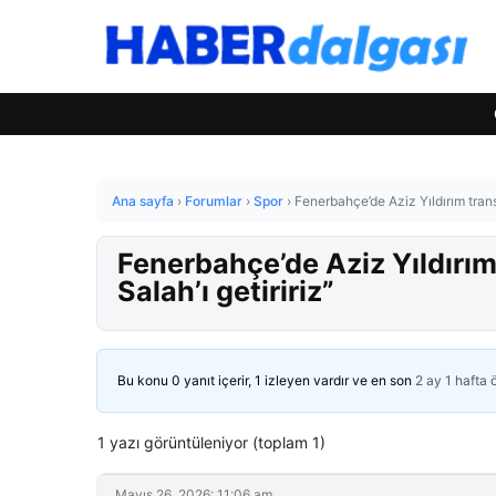
Ana sayfa
›
Forumlar
›
Spor
›
Fenerbahçe’de Aziz Yıldırım transfe
Fenerbahçe’de Aziz Yıldırım 
Salah’ı getiririz”
Bu konu 0 yanıt içerir, 1 izleyen vardır ve en son
2 ay 1 hafta
1 yazı görüntüleniyor (toplam 1)
Mayıs 26, 2026: 11:06 am