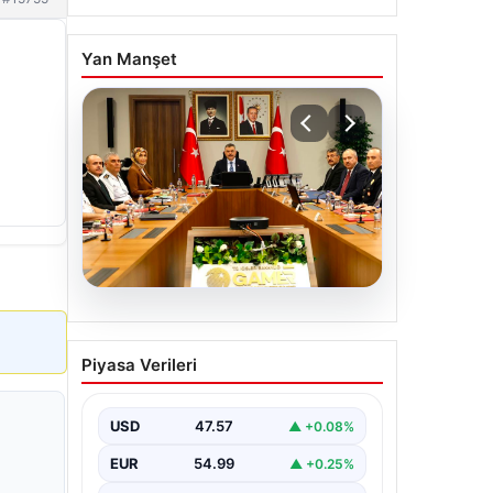
Yan Manşet
05.08.2026
Organize suçla mücadele
Piyasa Verileri
toplantısı. İçişleri Bakanı
Çiftçi: Hiçbir suç
yapılanmasına alan
USD
47.57
▲ +0.08%
bırakmayacağız
EUR
54.99
▲ +0.25%