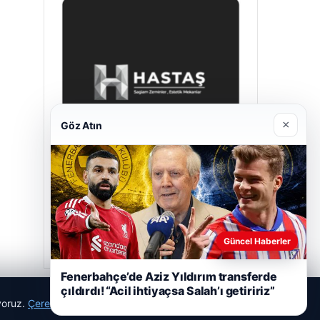
×
Göz Atın
Hastaş Beton
Mayıs 26, 2026
Güncel Haberler
Fenerbahçe’de Aziz Yıldırım transferde
çıldırdı! “Acil ihtiyaçsa Salah’ı getiririz”
ıyoruz.
Çerez Politikamız
Reddet
Kabul Et