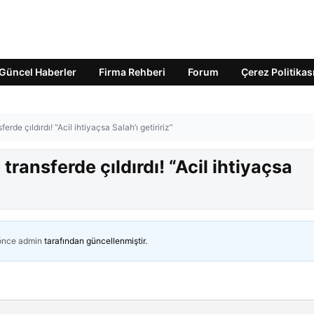
Güncel Haberler
Firma Rehberi
Forum
Çerez Politikas
rde çıldırdı! “Acil ihtiyaçsa Salah’ı getiririz”
transferde çıldırdı! “Acil ihtiyaçsa
 önce
admin
tarafından güncellenmiştir.