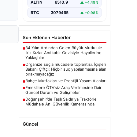
ALTIN
6510.9
▲ +4.49%
BTC
3079465
▲ +0.98%
Son Eklenen Haberler
34 Yılın Ardından Gelen Büyük Mutluluk:
■
İkiz Kızlar Anıtkabir Gezisiyle Hayallerine
Yaklaştılar
Organize suçla mücadele toplantısı. İçişleri
■
Bakanı Çiftçi: Hiçbir suç yapılanmasına alan
bırakmayacağız
Bahçe Mutfakları ve Prestijli Yaşam Alanları
■
Emeklilere ÖTV’siz Araç Verilmesine Dair
■
Güncel Durum ve Gelişmeler
Doğanşehir’de Taşlı Saldırıya Traktörle
■
Müdahale Anı Güvenlik Kamerasında
Güncel