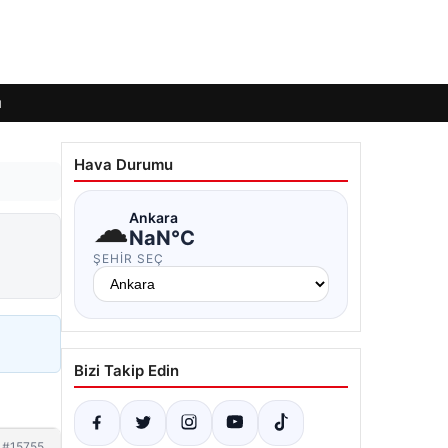
ı
Hava Durumu
☁
Ankara
NaN°C
ŞEHIR SEÇ
Bizi Takip Edin
#15755