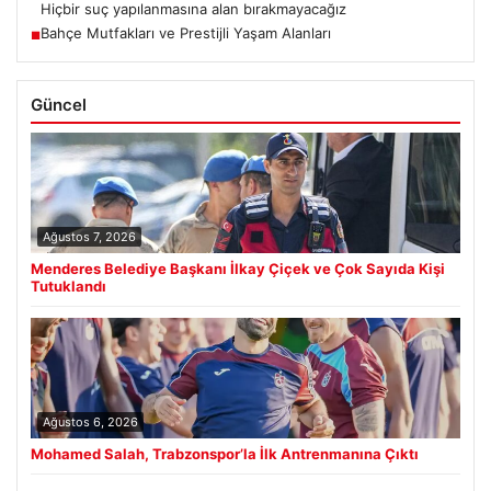
Hiçbir suç yapılanmasına alan bırakmayacağız
Bahçe Mutfakları ve Prestijli Yaşam Alanları
■
Güncel
Ağustos 7, 2026
Menderes Belediye Başkanı İlkay Çiçek ve Çok Sayıda Kişi
Tutuklandı
Ağustos 6, 2026
Mohamed Salah, Trabzonspor’la İlk Antrenmanına Çıktı