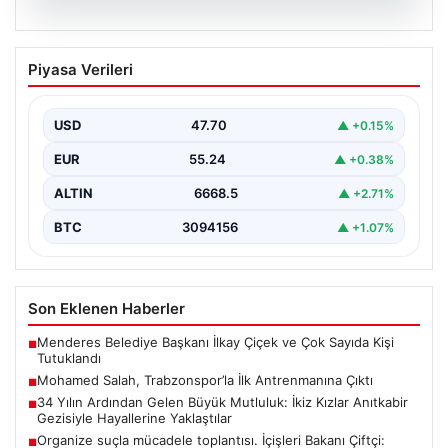
06.08.2026
Mohamed Salah, Trabzonspor’la İlk
Piyasa Verileri
Antrenmanına Çıktı
Trabzonspor'un yeni transferi Mohamed Salah, bordo-
mavili formayla ilk resmi idmanına katıldı. Sezon öncesi
USD
47.70
▲ +0.15%
hazırlıklarının…
EUR
55.24
▲ +0.38%
ALTIN
6668.5
▲ +2.71%
BTC
3094156
▲ +1.07%
Son Eklenen Haberler
Menderes Belediye Başkanı İlkay Çiçek ve Çok Sayıda Kişi
■
Tutuklandı
Mohamed Salah, Trabzonspor’la İlk Antrenmanına Çıktı
■
34 Yılın Ardından Gelen Büyük Mutluluk: İkiz Kızlar Anıtkabir
■
Gezisiyle Hayallerine Yaklaştılar
Organize suçla mücadele toplantısı. İçişleri Bakanı Çiftçi:
■