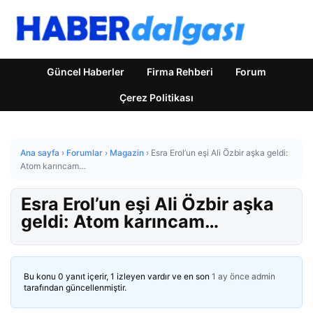
Güncel Haberler
Firma Rehberi
Forum
Çerez Politikası
Ana sayfa
›
Forumlar
›
Magazin
›
Esra Erol’un eşi Ali Özbir aşka geldi:
Atom karıncam…
Esra Erol’un eşi Ali Özbir aşka
geldi: Atom karıncam…
Bu konu 0 yanıt içerir, 1 izleyen vardır ve en son
1 ay önce
admin
tarafından güncellenmiştir.