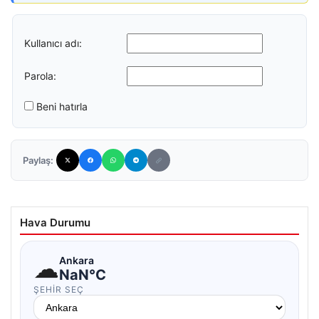
Kullanıcı adı:
Parola:
Beni hatırla
Paylaş:
Hava Durumu
☁
Ankara
NaN°C
ŞEHIR SEÇ