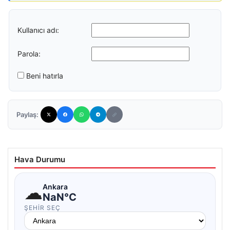
Kullanıcı adı:
Parola:
Beni hatırla
Paylaş:
Hava Durumu
☁
Ankara
NaN°C
ŞEHIR SEÇ