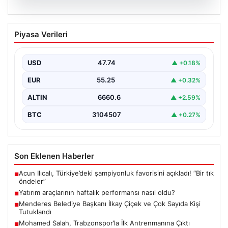
08.08.2026
Yatırım araçlarının haftalık performansı
Piyasa Verileri
nasıl oldu?
{"title": "Yatırım Araçlarının Haftalık Performansı ve
Analizi", "content": "Türkiye'nin finans piyasalarında
USD
47.74
▲ +0.18%
yeni haftanın kapanış…
EUR
55.25
▲ +0.32%
ALTIN
6660.6
▲ +2.59%
BTC
3104507
▲ +0.27%
Son Eklenen Haberler
Acun Ilıcalı, Türkiye’deki şampiyonluk favorisini açıkladı! “Bir tık
■
öndeler”
Yatırım araçlarının haftalık performansı nasıl oldu?
■
Menderes Belediye Başkanı İlkay Çiçek ve Çok Sayıda Kişi
■
Tutuklandı
Mohamed Salah, Trabzonspor’la İlk Antrenmanına Çıktı
■