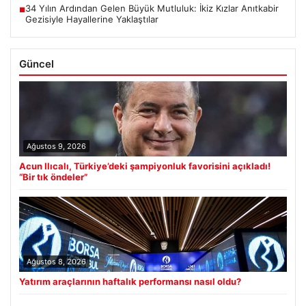
34 Yılın Ardından Gelen Büyük Mutluluk: İkiz Kızlar Anıtkabir
■
Gezisiyle Hayallerine Yaklaştılar
Güncel
Ağustos 9, 2026
Acun Ilıcalı, Türkiye’deki şampiyonluk favorisini açıkladı!
“Bir tık öndeler”
Ağustos 8, 2026
Yatırım araçlarının haftalık performansı nasıl oldu?