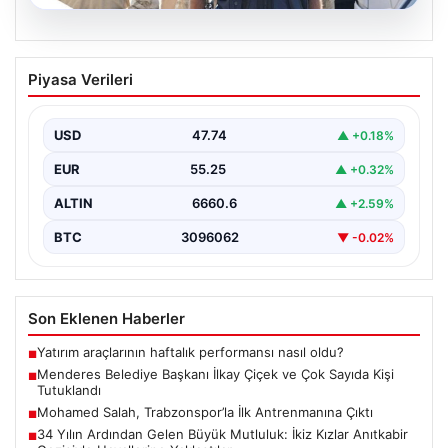
07.08.2026
Menderes Belediye Başkanı İlkay Çiçek
Piyasa Verileri
ve Çok Sayıda Kişi Tutuklandı
İzmir'in Menderes ilçesinde gerçekleşen geniş çaplı bir
soruşturma kapsamında, Belediye Başkanı İlkay Çiçek
USD
47.74
▲ +0.18%
ve…
EUR
55.25
▲ +0.32%
ALTIN
6660.6
▲ +2.59%
BTC
3096062
▼ -0.02%
Son Eklenen Haberler
Yatırım araçlarının haftalık performansı nasıl oldu?
■
Menderes Belediye Başkanı İlkay Çiçek ve Çok Sayıda Kişi
■
Tutuklandı
Mohamed Salah, Trabzonspor’la İlk Antrenmanına Çıktı
■
34 Yılın Ardından Gelen Büyük Mutluluk: İkiz Kızlar Anıtkabir
■