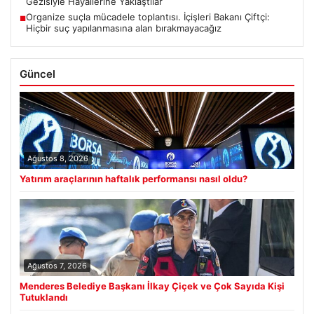
Gezisiyle Hayallerine Yaklaştılar
Organize suçla mücadele toplantısı. İçişleri Bakanı Çiftçi:
■
Hiçbir suç yapılanmasına alan bırakmayacağız
Güncel
Ağustos 8, 2026
Yatırım araçlarının haftalık performansı nasıl oldu?
Ağustos 7, 2026
Menderes Belediye Başkanı İlkay Çiçek ve Çok Sayıda Kişi
Tutuklandı