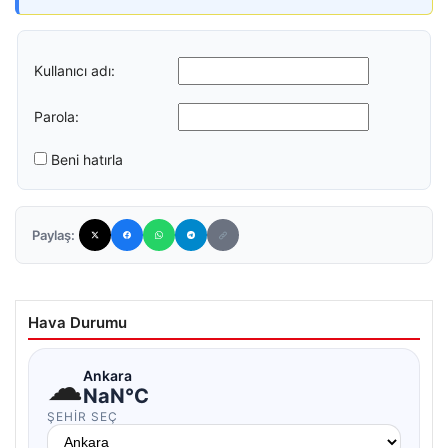
Kullanıcı adı:
Parola:
Beni hatırla
Paylaş:
Hava Durumu
☁
Ankara
NaN°C
ŞEHIR SEÇ