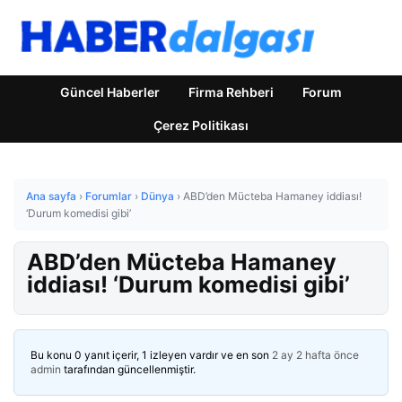
Güncel Haberler
Firma Rehberi
Forum
Çerez Politikası
Ana sayfa
›
Forumlar
›
Dünya
›
ABD’den Mücteba Hamaney iddiası!
‘Durum komedisi gibi’
ABD’den Mücteba Hamaney
iddiası! ‘Durum komedisi gibi’
Bu konu 0 yanıt içerir, 1 izleyen vardır ve en son
2 ay 2 hafta önce
admin
tarafından güncellenmiştir.