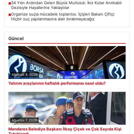
34 Yılın Ardından Gelen Büyük Mutluluk: İkiz Kızlar Anıtkabir
■
Gezisiyle Hayallerine Yaklaştılar
Organize suçla mücadele toplantısı. İçişleri Bakanı Çiftçi:
■
Hiçbir suç yapılanmasına alan bırakmayacağız
Güncel
Ağustos 8, 2026
Yatırım araçlarının haftalık performansı nasıl oldu?
Ağustos 7, 2026
Menderes Belediye Başkanı İlkay Çiçek ve Çok Sayıda Kişi
Tutuklandı