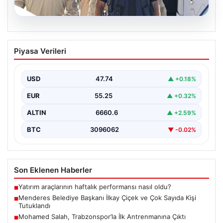
07.08.2026
Menderes Belediye Başkanı İlkay Çiçek
Piyasa Verileri
ve Çok Sayıda Kişi Tutuklandı
İzmir'in Menderes ilçesinde gerçekleşen geniş çaplı bir
soruşturma kapsamında, Belediye Başkanı İlkay Çiçek
USD
47.74
▲ +0.18%
ve…
EUR
55.25
▲ +0.32%
ALTIN
6660.6
▲ +2.59%
BTC
3096062
▼ -0.02%
Son Eklenen Haberler
Yatırım araçlarının haftalık performansı nasıl oldu?
■
Menderes Belediye Başkanı İlkay Çiçek ve Çok Sayıda Kişi
■
Tutuklandı
Mohamed Salah, Trabzonspor’la İlk Antrenmanına Çıktı
■