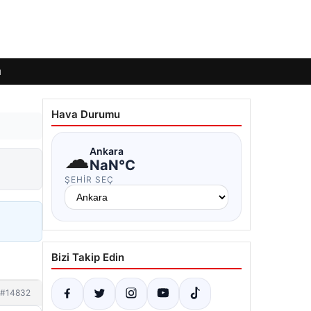
ı
Hava Durumu
☁
Ankara
NaN°C
ŞEHIR SEÇ
Bizi Takip Edin
#14832