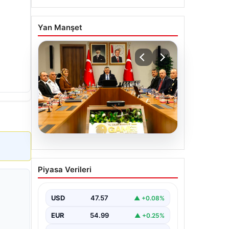
Yan Manşet
05.08.2026
Organize suçla mücadele
Piyasa Verileri
toplantısı. İçişleri Bakanı
Çiftçi: Hiçbir suç
yapılanmasına alan
USD
47.57
▲ +0.08%
bırakmayacağız
EUR
54.99
▲ +0.25%