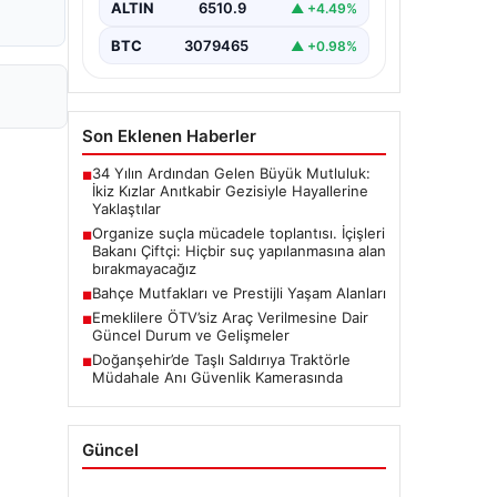
ALTIN
6510.9
▲ +4.49%
BTC
3079465
▲ +0.98%
Son Eklenen Haberler
34 Yılın Ardından Gelen Büyük Mutluluk:
■
İkiz Kızlar Anıtkabir Gezisiyle Hayallerine
Yaklaştılar
Organize suçla mücadele toplantısı. İçişleri
■
Bakanı Çiftçi: Hiçbir suç yapılanmasına alan
bırakmayacağız
Bahçe Mutfakları ve Prestijli Yaşam Alanları
■
Emeklilere ÖTV’siz Araç Verilmesine Dair
■
Güncel Durum ve Gelişmeler
Doğanşehir’de Taşlı Saldırıya Traktörle
■
Müdahale Anı Güvenlik Kamerasında
Güncel