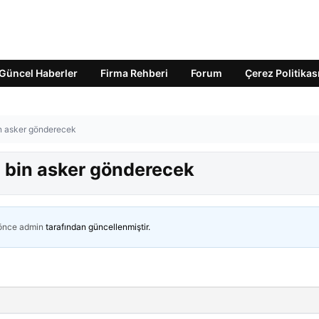
Güncel Haberler
Firma Rehberi
Forum
Çerez Politikas
in asker gönderecek
5 bin asker gönderecek
 önce
admin
tarafından güncellenmiştir.