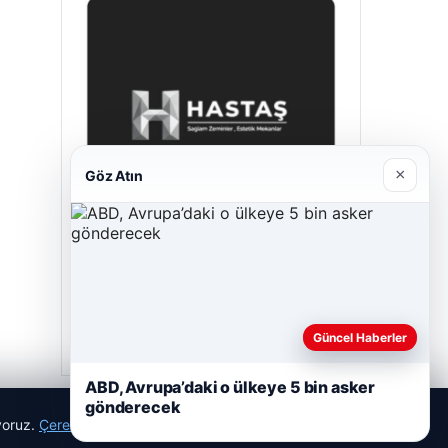
×
Göz Atın
Prenses Night Club
Nisan 29, 2026
Güncel Haberler
ABD, Avrupa’daki o ülkeye 5 bin asker
gönderecek
ıyoruz.
Çerez Politikamız
Reddet
Kabul Et