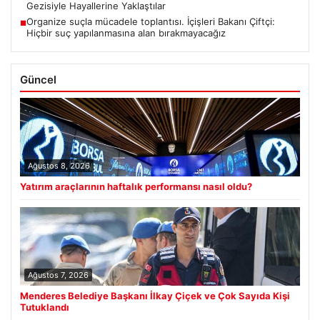
Gezisiyle Hayallerine Yaklaştılar
Organize suçla mücadele toplantısı. İçişleri Bakanı Çiftçi:
■
Hiçbir suç yapılanmasına alan bırakmayacağız
Güncel
Ağustos 8, 2026
Yatırım araçlarının haftalık performansı nasıl oldu?
Ağustos 7, 2026
Menderes Belediye Başkanı İlkay Çiçek ve Çok Sayıda Kişi
Tutuklandı