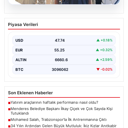
07.08.2026
Menderes Belediye Başkanı İlkay Çiçek
Piyasa Verileri
ve Çok Sayıda Kişi Tutuklandı
İzmir’in Menderes ilçesinde gerçekleşen geniş çaplı bir
soruşturma kapsamında, Belediye Başkanı İlkay Çiçek
USD
47.74
▲ +0.18%
ve…
EUR
55.25
▲ +0.32%
ALTIN
6660.6
▲ +2.59%
BTC
3096062
▼ -0.02%
Son Eklenen Haberler
Yatırım araçlarının haftalık performansı nasıl oldu?
■
Menderes Belediye Başkanı İlkay Çiçek ve Çok Sayıda Kişi
■
Tutuklandı
Mohamed Salah, Trabzonspor’la İlk Antrenmanına Çıktı
■
34 Yılın Ardından Gelen Büyük Mutluluk: İkiz Kızlar Anıtkabir
■