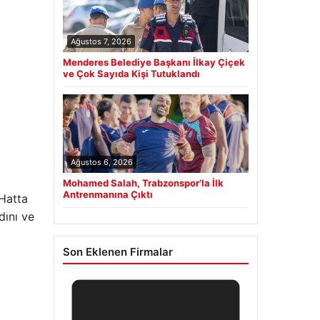
Ağustos 7, 2026
Menderes Belediye Başkanı İlkay Çiçek
ve Çok Sayıda Kişi Tutuklandı
Ağustos 6, 2026
Mohamed Salah, Trabzonspor’la İlk
Antrenmanına Çıktı
 Hatta
dını ve
Son Eklenen Firmalar