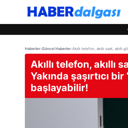
Haberler
›
Güncel Haberler
›
Akıllı telefon, akıllı saat, akıll
Akıllı telefon, akıllı 
Yakında şaşırtıcı bir 
başlayabilir!