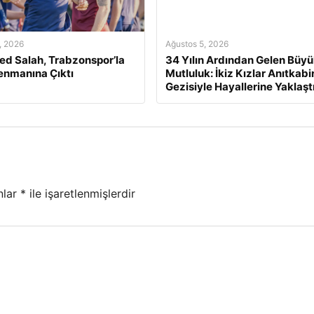
, 2026
Ağustos 5, 2026
d Salah, Trabzonspor’la
34 Yılın Ardından Gelen Büy
renmanına Çıktı
Mutluluk: İkiz Kızlar Anıtkabi
Gezisiyle Hayallerine Yaklaştı
nlar
*
ile işaretlenmişlerdir