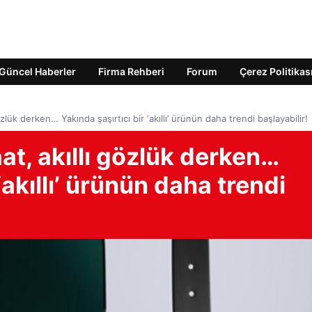
Güncel Haberler
Firma Rehberi
Forum
Çerez Politikas
ı gözlük derken… Yakında şaşırtıcı bir ‘akıllı’ ürünün daha trendi başlayabilir!
saat, akıllı gözlük derken…
‘akıllı’ ürünün daha trendi