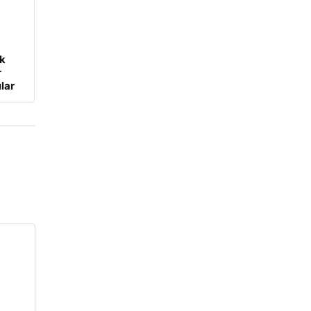
ük
r
lar