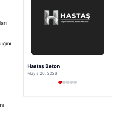
ları
ığını
Prenses Night Club
Nisan 29, 2026
nı