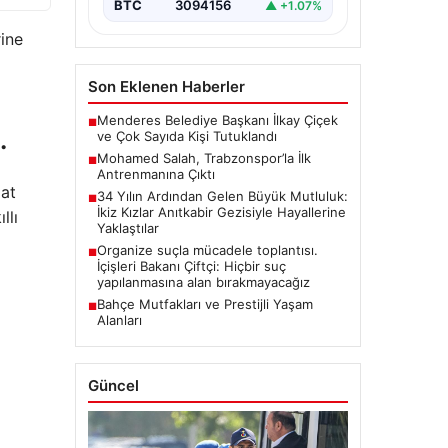
BTC
3094156
▲ +1.07%
rine
Son Eklenen Haberler
Menderes Belediye Başkanı İlkay Çiçek
■
…
ve Çok Sayıda Kişi Tutuklandı
Mohamed Salah, Trabzonspor’la İlk
■
Antrenmanına Çıktı
aat
34 Yılın Ardından Gelen Büyük Mutluluk:
■
İkiz Kızlar Anıtkabir Gezisiyle Hayallerine
llı
Yaklaştılar
Organize suçla mücadele toplantısı.
■
İçişleri Bakanı Çiftçi: Hiçbir suç
yapılanmasına alan bırakmayacağız
Bahçe Mutfakları ve Prestijli Yaşam
■
Alanları
Güncel