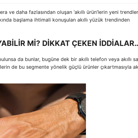
amera ve daha fazlasından oluşan ‘akıllı ürün’lerin yeni trendle
kında başlama ihtimali konuşulan akıllı yüzük trendinden
ABİLİR Mİ? DİKKAT ÇEKEN İDDİALAR
ulunsa da bunlar, bugüne dek bir akıllı telefon veya akıllı s
erin de bu segmente yönelik güçlü ürünler çıkartmasıyla akı