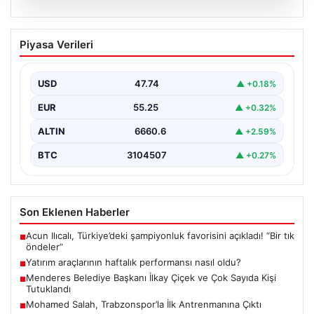
08.08.2026
Yatırım araçlarının haftalık performansı
Piyasa Verileri
nasıl oldu?
{“title”: “Yatırım Araçlarının Haftalık Performansı ve
Analizi”, “content”: “ Türkiye’nin finans piyasalarında
USD
47.74
▲ +0.18%
yeni haftanın…
EUR
55.25
▲ +0.32%
ALTIN
6660.6
▲ +2.59%
BTC
3104507
▲ +0.27%
Son Eklenen Haberler
Acun Ilıcalı, Türkiye’deki şampiyonluk favorisini açıkladı! “Bir tık
■
öndeler”
Yatırım araçlarının haftalık performansı nasıl oldu?
■
Menderes Belediye Başkanı İlkay Çiçek ve Çok Sayıda Kişi
■
Tutuklandı
Mohamed Salah, Trabzonspor’la İlk Antrenmanına Çıktı
■