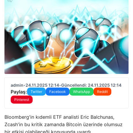
admin
•
24.11.2025 12:14
•
Güncellendi: 24.11.2025 12:14
Paylaş:
Twitter
Facebook
WhatsApp
Reddit
Pinterest
Bloomberg'in kıdemli ETF analisti Eric Balchunas,
Zcash'in bu kritik zamanda Bitcoin üzerinde olumsuz
bir etkisi olabileceği konusunda uyardı.