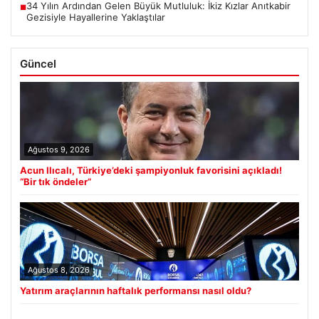
34 Yılın Ardından Gelen Büyük Mutluluk: İkiz Kızlar Anıtkabir
■
Gezisiyle Hayallerine Yaklaştılar
Güncel
Ağustos 9, 2026
Acun Ilıcalı, Türkiye’deki şampiyonluk favorisini açıkladı!
“Bir tık öndeler”
Ağustos 8, 2026
Yatırım araçlarının haftalık performansı nasıl oldu?