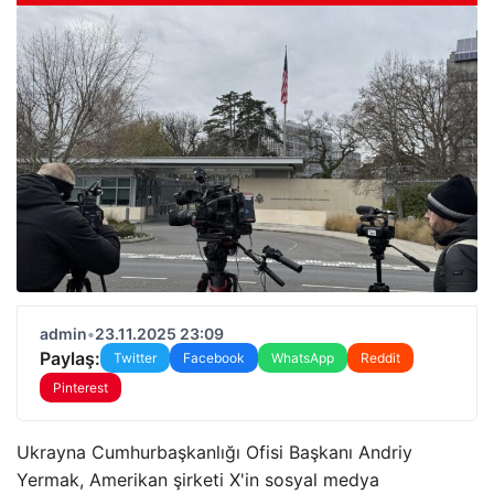
admin
•
23.11.2025 23:09
Paylaş:
Twitter
Facebook
WhatsApp
Reddit
Pinterest
Ukrayna Cumhurbaşkanlığı Ofisi Başkanı Andriy
Yermak, Amerikan şirketi X'in sosyal medya