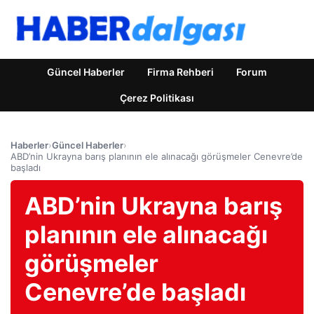
Güncel Haberler
Firma Rehberi
Forum
Çerez Politikası
Haberler
›
Güncel Haberler
›
ABD’nin Ukrayna barış planının ele alınacağı görüşmeler Cenevre’de
başladı
ABD’nin Ukrayna barış
planının ele alınacağı
görüşmeler
Cenevre’de başladı