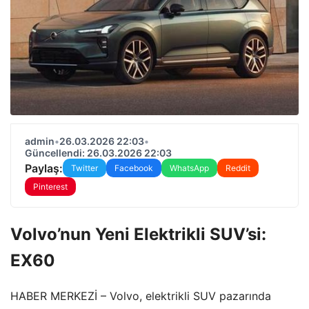
admin
•
26.03.2026 22:03
•
Güncellendi: 26.03.2026 22:03
Paylaş:
Twitter
Facebook
WhatsApp
Reddit
Pinterest
Volvo’nun Yeni Elektrikli SUV’si:
EX60
HABER MERKEZİ – Volvo, elektrikli SUV pazarında