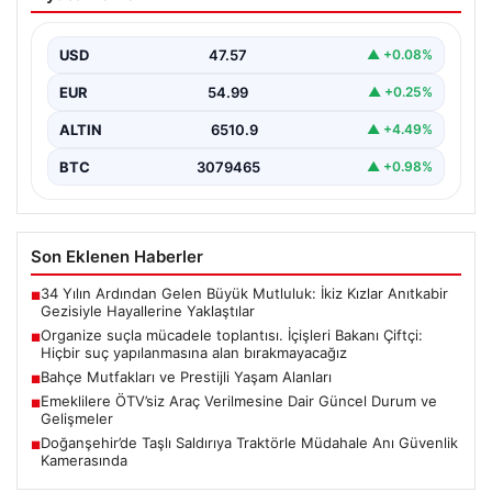
İçişleri Bakanı Çiftçi: Hiçbir suç
yapılanmasına alan bırakmayacağız
USD
47.57
▲ +0.08%
EUR
54.99
▲ +0.25%
ALTIN
6510.9
▲ +4.49%
BTC
3079465
▲ +0.98%
Son Eklenen Haberler
34 Yılın Ardından Gelen Büyük Mutluluk: İkiz Kızlar Anıtkabir
■
Gezisiyle Hayallerine Yaklaştılar
Organize suçla mücadele toplantısı. İçişleri Bakanı Çiftçi:
■
Hiçbir suç yapılanmasına alan bırakmayacağız
Bahçe Mutfakları ve Prestijli Yaşam Alanları
■
Emeklilere ÖTV’siz Araç Verilmesine Dair Güncel Durum ve
■
Gelişmeler
Doğanşehir’de Taşlı Saldırıya Traktörle Müdahale Anı Güvenlik
■
Kamerasında