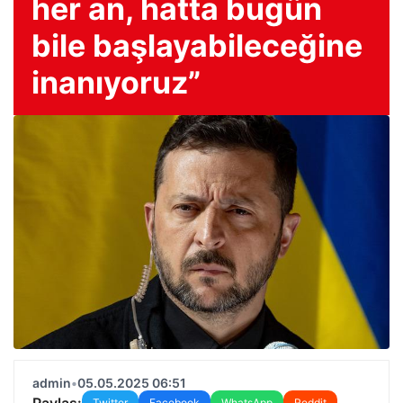
her an, hatta bugün
bile başlayabileceğine
inanıyoruz”
admin
•
05.05.2025 06:51
Paylaş:
Twitter
Facebook
WhatsApp
Reddit