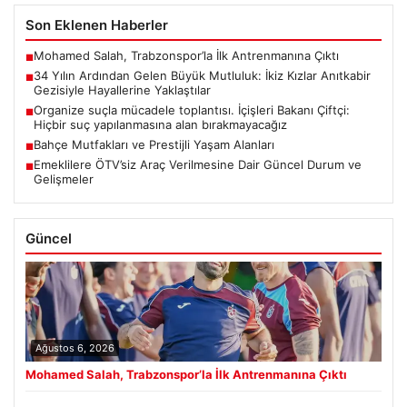
Son Eklenen Haberler
Mohamed Salah, Trabzonspor’la İlk Antrenmanına Çıktı
■
34 Yılın Ardından Gelen Büyük Mutluluk: İkiz Kızlar Anıtkabir
■
Gezisiyle Hayallerine Yaklaştılar
Organize suçla mücadele toplantısı. İçişleri Bakanı Çiftçi:
■
Hiçbir suç yapılanmasına alan bırakmayacağız
Bahçe Mutfakları ve Prestijli Yaşam Alanları
■
Emeklilere ÖTV’siz Araç Verilmesine Dair Güncel Durum ve
■
Gelişmeler
Güncel
Ağustos 6, 2026
Mohamed Salah, Trabzonspor’la İlk Antrenmanına Çıktı