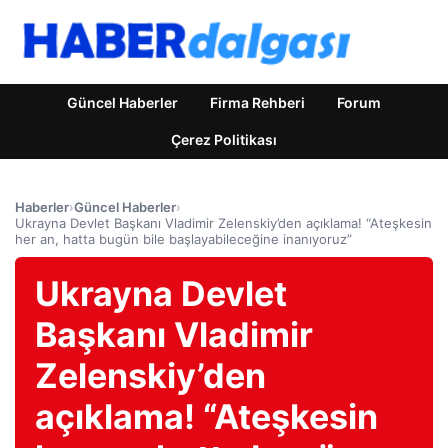
Güncel Haberler
Firma Rehberi
Forum
Çerez Politikası
Haberler
›
Güncel Haberler
›
Ukrayna Devlet Başkanı Vladimir Zelenskiy’den açıklama! “Ateşkesin
her an, hatta bugün bile başlayabileceğine inanıyoruz”
Ukrayna Devlet
Başkanı Vladimir
Zelenskiy’den
açıklama! “Ateşkesin