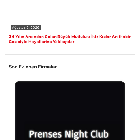
Ağustos 5, 2026
34 Yılın Ardından Gelen Büyük Mutluluk: İkiz Kızlar Anıtkabir
Gezisiyle Hayallerine Yaklaştılar
Son Eklenen Firmalar