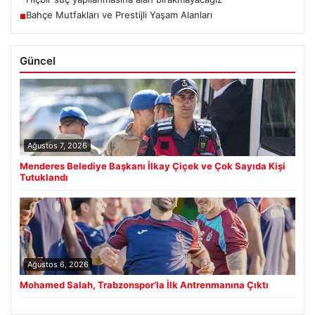
Bahçe Mutfakları ve Prestijli Yaşam Alanları
■
Güncel
Ağustos 7, 2026
Menderes Belediye Başkanı İlkay Çiçek ve Çok Sayıda Kişi
Tutuklandı
Ağustos 6, 2026
Mohamed Salah, Trabzonspor’la İlk Antrenmanına Çıktı