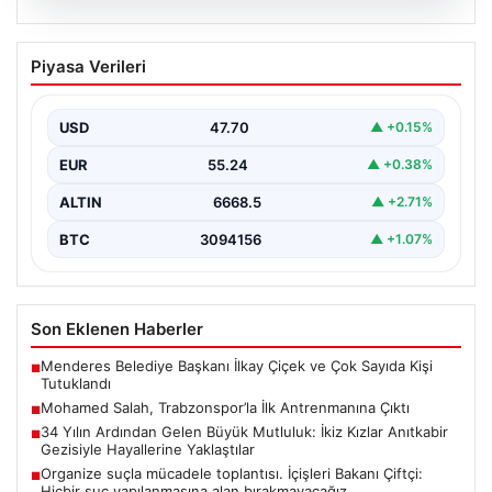
06.08.2026
Mohamed Salah, Trabzonspor’la İlk
Piyasa Verileri
Antrenmanına Çıktı
Trabzonspor’un yeni transferi Mohamed Salah, bordo-
mavili formayla ilk resmi idmanına katıldı. Sezon öncesi
USD
47.70
▲ +0.15%
hazırlıklarının…
EUR
55.24
▲ +0.38%
ALTIN
6668.5
▲ +2.71%
BTC
3094156
▲ +1.07%
Son Eklenen Haberler
Menderes Belediye Başkanı İlkay Çiçek ve Çok Sayıda Kişi
■
Tutuklandı
Mohamed Salah, Trabzonspor’la İlk Antrenmanına Çıktı
■
34 Yılın Ardından Gelen Büyük Mutluluk: İkiz Kızlar Anıtkabir
■
Gezisiyle Hayallerine Yaklaştılar
Organize suçla mücadele toplantısı. İçişleri Bakanı Çiftçi:
■
Hiçbir suç yapılanmasına alan bırakmayacağız