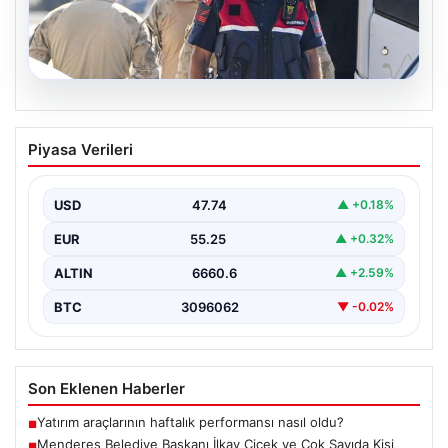
07.08.2026
Menderes Belediye Başkanı İlkay Çiçek
Piyasa Verileri
ve Çok Sayıda Kişi Tutuklandı
İzmir’in Menderes ilçesinde gerçekleşen geniş çaplı bir
soruşturma kapsamında, Belediye Başkanı İlkay Çiçek
USD
47.74
▲ +0.18%
ve…
EUR
55.25
▲ +0.32%
ALTIN
6660.6
▲ +2.59%
BTC
3096062
▼ -0.02%
Son Eklenen Haberler
Yatırım araçlarının haftalık performansı nasıl oldu?
■
Menderes Belediye Başkanı İlkay Çiçek ve Çok Sayıda Kişi
■