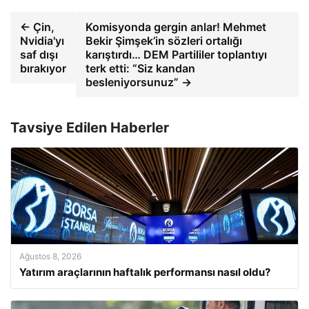
← Çin,
Komisyonda gergin anlar! Mehmet
Nvidia'yı
Bekir Şimşek’in sözleri ortalığı
saf dışı
karıştırdı… DEM Partililer toplantıyı
bırakıyor
terk etti: “Siz kandan
besleniyorsunuz” →
Tavsiye Edilen Haberler
Ağustos 8, 2026
Yatırım araçlarının haftalık performansı nasıl oldu?