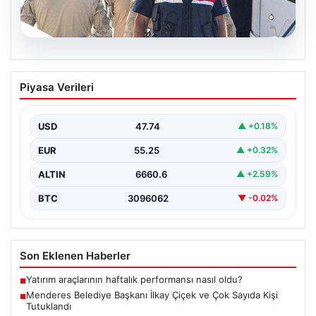
07.08.2026
Menderes Belediye Başkanı İlkay Çiçek
Piyasa Verileri
ve Çok Sayıda Kişi Tutuklandı
İzmir’in Menderes ilçesinde gerçekleşen geniş çaplı bir
soruşturma kapsamında, Belediye Başkanı İlkay Çiçek
USD
47.74
▲ +0.18%
ve…
EUR
55.25
▲ +0.32%
ALTIN
6660.6
▲ +2.59%
BTC
3096062
▼ -0.02%
Son Eklenen Haberler
Yatırım araçlarının haftalık performansı nasıl oldu?
■
Menderes Belediye Başkanı İlkay Çiçek ve Çok Sayıda Kişi
■
Tutuklandı