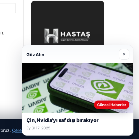
n.
×
Göz Atın
Prenses Night Club
Nisan 29, 2026
Güncel Haberler
Çin, Nvidia'yı saf dışı bırakıyor
Eylül 17, 2025
ıyoruz.
Çerez Politikamız
Reddet
Kabul Et