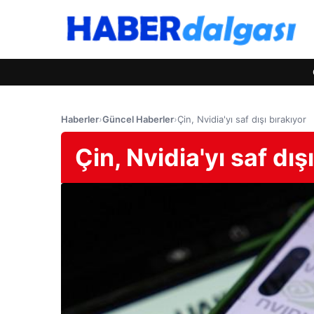
Haberler
›
Güncel Haberler
›
Çin, Nvidia'yı saf dışı bırakıyor
Çin, Nvidia'yı saf dış