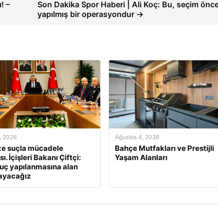
! –
Son Dakika Spor Haberi | Ali Koç: Bu, seçim önce
yapılmış bir operasyondur →
, 2026
Ağustos 4, 2026
ze suçla mücadele
Bahçe Mutfakları ve Prestijli
sı. İçişleri Bakanı Çiftçi:
Yaşam Alanları
suç yapılanmasına alan
ayacağız