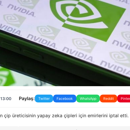
Paylaş:
 13:00
Twitter
Facebook
WhatsApp
Reddit
Pinte
 çip üreticisinin yapay zeka çipleri için emirlerini iptal etti.