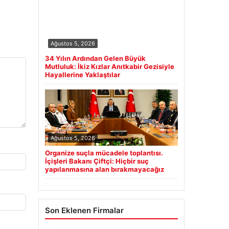
Ağustos 5, 2026
34 Yılın Ardından Gelen Büyük
Mutluluk: İkiz Kızlar Anıtkabir Gezisiyle
Hayallerine Yaklaştılar
Ağustos 5, 2026
Organize suçla mücadele toplantısı.
İçişleri Bakanı Çiftçi: Hiçbir suç
yapılanmasına alan bırakmayacağız
Son Eklenen Firmalar