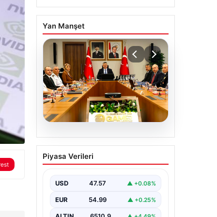
Yan Manşet
05.08.2026
Organize suçla
Piyasa Verileri
mücadele toplantısı.
rest
İçişleri Bakanı Çiftçi:
Hiçbir suç
USD
47.57
▲ +0.08%
yapılanmasına alan
EUR
54.99
▲ +0.25%
bırakmayacağız
ALTIN
6510.9
▲ +4.49%