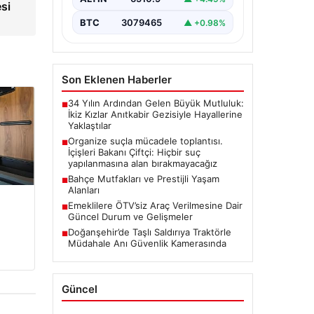
si
BTC
3079465
▲ +0.98%
Son Eklenen Haberler
34 Yılın Ardından Gelen Büyük Mutluluk:
■
İkiz Kızlar Anıtkabir Gezisiyle Hayallerine
Yaklaştılar
Organize suçla mücadele toplantısı.
■
İçişleri Bakanı Çiftçi: Hiçbir suç
yapılanmasına alan bırakmayacağız
Bahçe Mutfakları ve Prestijli Yaşam
■
Alanları
Emeklilere ÖTV’siz Araç Verilmesine Dair
■
Güncel Durum ve Gelişmeler
Doğanşehir’de Taşlı Saldırıya Traktörle
■
Müdahale Anı Güvenlik Kamerasında
Güncel