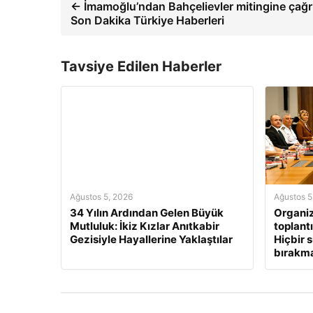
← İmamoğlu’ndan Bahçelievler mitingine çağrı
Son Dakika Türkiye Haberleri
Tavsiye Edilen Haberler
Ağustos 5, 2026
Ağustos 5
34 Yılın Ardından Gelen Büyük
Organi
Mutluluk: İkiz Kızlar Anıtkabir
toplantı
Gezisiyle Hayallerine Yaklaştılar
Hiçbir 
bırakm