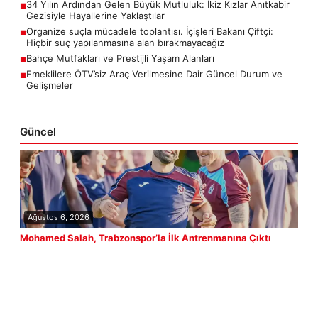
34 Yılın Ardından Gelen Büyük Mutluluk: İkiz Kızlar Anıtkabir
■
Gezisiyle Hayallerine Yaklaştılar
Organize suçla mücadele toplantısı. İçişleri Bakanı Çiftçi:
■
Hiçbir suç yapılanmasına alan bırakmayacağız
Bahçe Mutfakları ve Prestijli Yaşam Alanları
■
Emeklilere ÖTV’siz Araç Verilmesine Dair Güncel Durum ve
■
Gelişmeler
Güncel
Ağustos 6, 2026
Mohamed Salah, Trabzonspor’la İlk Antrenmanına Çıktı