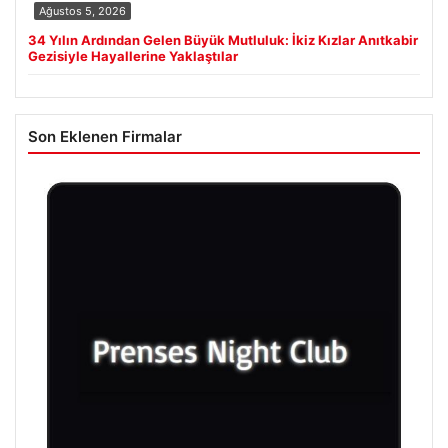
Ağustos 5, 2026
34 Yılın Ardından Gelen Büyük Mutluluk: İkiz Kızlar Anıtkabir
Gezisiyle Hayallerine Yaklaştılar
Son Eklenen Firmalar