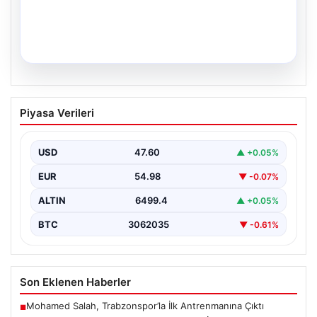
05.08.2026
34 Yılın Ardından Gelen Büyük
Piyasa Verileri
Mutluluk: İkiz Kızlar Anıtkabir Gezisiyle
Hayallerine Yaklaştılar
USD
47.60
▲ +0.05%
Adıyaman’da ikamet eden Abuzer ve Zeynep Yıldırım
çifti, hayatlarının en zorlu ve aynı zamanda…
EUR
54.98
▼ -0.07%
ALTIN
6499.4
▲ +0.05%
BTC
3062035
▼ -0.61%
Son Eklenen Haberler
Mohamed Salah, Trabzonspor’la İlk Antrenmanına Çıktı
■