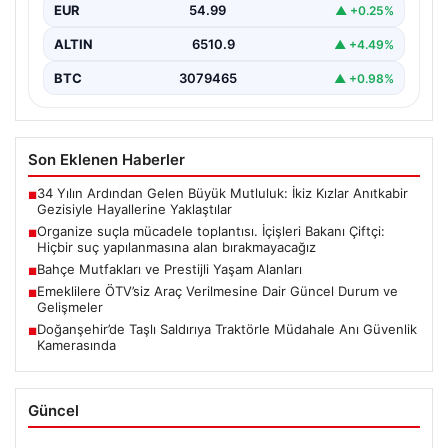
EUR
54.99
▲ +0.25%
ALTIN
6510.9
▲ +4.49%
BTC
3079465
▲ +0.98%
Son Eklenen Haberler
34 Yılın Ardından Gelen Büyük Mutluluk: İkiz Kızlar Anıtkabir
■
Gezisiyle Hayallerine Yaklaştılar
Organize suçla mücadele toplantısı. İçişleri Bakanı Çiftçi:
■
Hiçbir suç yapılanmasına alan bırakmayacağız
Bahçe Mutfakları ve Prestijli Yaşam Alanları
■
Emeklilere ÖTV’siz Araç Verilmesine Dair Güncel Durum ve
■
Gelişmeler
Doğanşehir’de Taşlı Saldırıya Traktörle Müdahale Anı Güvenlik
■
Kamerasında
Güncel