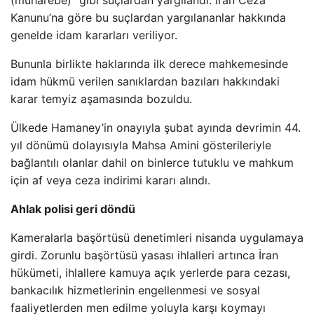
(muharebe)” gibi suçlardan yargılandı. İran Ceza
Kanunu’na göre bu suçlardan yargılananlar hakkında
genelde idam kararları veriliyor.
Bununla birlikte haklarında ilk derece mahkemesinde
idam hükmü verilen sanıklardan bazıları hakkındaki
karar temyiz aşamasında bozuldu.
Ülkede Hamaney’in onayıyla şubat ayında devrimin 44.
yıl dönümü dolayısıyla Mahsa Amini gösterileriyle
bağlantılı olanlar dahil on binlerce tutuklu ve mahkum
için af veya ceza indirimi kararı alındı.
Ahlak polisi geri döndü
Kameralarla başörtüsü denetimleri nisanda uygulamaya
girdi. Zorunlu başörtüsü yasası ihlalleri artınca İran
hükümeti, ihlallere kamuya açık yerlerde para cezası,
bankacılık hizmetlerinin engellenmesi ve sosyal
faaliyetlerden men edilme yoluyla karşı koymayı