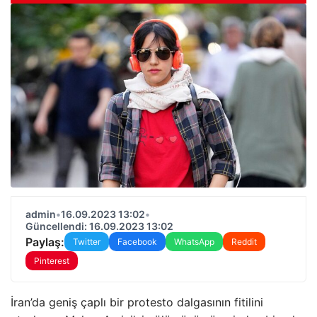
admin
•
16.09.2023 13:02
•
Güncellendi: 16.09.2023 13:02
Paylaş:
Twitter
Facebook
WhatsApp
Reddit
Pinterest
İran’da geniş çaplı bir protesto dalgasının fitilini