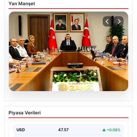
Yan Manşet
05.08.2026
Organize suçla mücadele toplantısı.
Piyasa Verileri
İçişleri Bakanı Çiftçi: Hiçbir suç
yapılanmasına alan bırakmayacağız
USD
47.57
▲ +0.08%