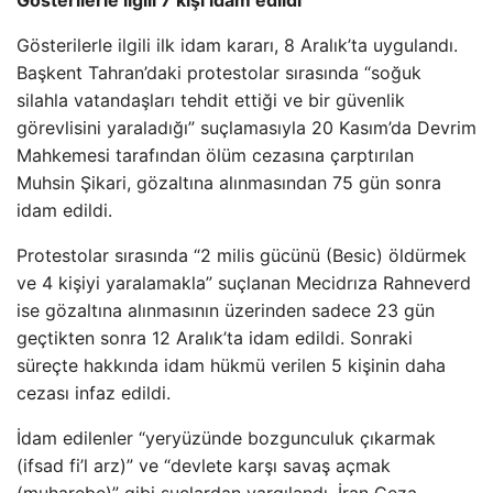
Gösterilerle ilgili 7 kişi idam edildi
Gösterilerle ilgili ilk idam kararı, 8 Aralık’ta uygulandı.
Başkent Tahran’daki protestolar sırasında “soğuk
silahla vatandaşları tehdit ettiği ve bir güvenlik
görevlisini yaraladığı” suçlamasıyla 20 Kasım’da Devrim
Mahkemesi tarafından ölüm cezasına çarptırılan
Muhsin Şikari, gözaltına alınmasından 75 gün sonra
idam edildi.
Protestolar sırasında “2 milis gücünü (Besic) öldürmek
ve 4 kişiyi yaralamakla” suçlanan Mecidrıza Rahneverd
ise gözaltına alınmasının üzerinden sadece 23 gün
geçtikten sonra 12 Aralık’ta idam edildi. Sonraki
süreçte hakkında idam hükmü verilen 5 kişinin daha
cezası infaz edildi.
İdam edilenler “yeryüzünde bozgunculuk çıkarmak
(ifsad fi’l arz)” ve “devlete karşı savaş açmak