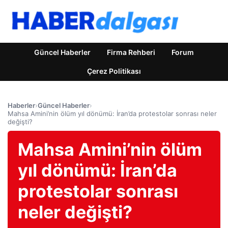
Güncel Haberler
Firma Rehberi
Forum
Çerez Politikası
Haberler
›
Güncel Haberler
›
Mahsa Amini’nin ölüm yıl dönümü: İran’da protestolar sonrası neler
değişti?
Mahsa Amini’nin ölüm
yıl dönümü: İran’da
protestolar sonrası
neler değişti?