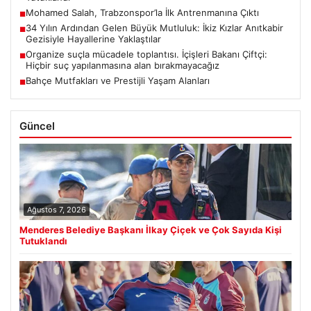
Mohamed Salah, Trabzonspor’la İlk Antrenmanına Çıktı
■
34 Yılın Ardından Gelen Büyük Mutluluk: İkiz Kızlar Anıtkabir
■
Gezisiyle Hayallerine Yaklaştılar
Organize suçla mücadele toplantısı. İçişleri Bakanı Çiftçi:
■
Hiçbir suç yapılanmasına alan bırakmayacağız
Bahçe Mutfakları ve Prestijli Yaşam Alanları
■
Güncel
Ağustos 7, 2026
Menderes Belediye Başkanı İlkay Çiçek ve Çok Sayıda Kişi
Tutuklandı