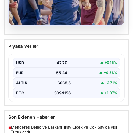
06.08.2026
Mohamed Salah, Trabzonspor’la İlk
Piyasa Verileri
Antrenmanına Çıktı
Trabzonspor’un yeni transferi Mohamed Salah, bordo-
mavili formayla ilk resmi idmanına katıldı. Sezon öncesi
USD
47.70
▲ +0.15%
hazırlıklarının…
EUR
55.24
▲ +0.38%
ALTIN
6668.5
▲ +2.71%
BTC
3094156
▲ +1.07%
Son Eklenen Haberler
Menderes Belediye Başkanı İlkay Çiçek ve Çok Sayıda Kişi
■
Tutuklandı