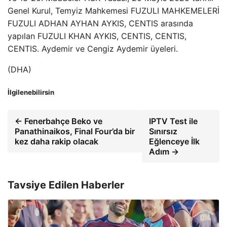
Genel Kurul, Temyiz Mahkemesi FUZULI MAHKEMELERİ
FUZULI ADHAN AYHAN AYKIS, CENTIS arasında
yapılan FUZULI KHAN AYKIS, CENTIS, CENTIS,
CENTIS. Aydemir ve Cengiz Aydemir üyeleri.
(DHA)
İlgilenebilirsin
← Fenerbahçe Beko ve
IPTV Test ile
Panathinaikos, Final Four’da bir
Sınırsız
kez daha rakip olacak
Eğlenceye İlk
Adım →
Tavsiye Edilen Haberler