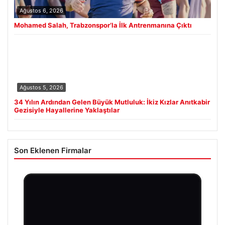
Ağustos 6, 2026
Mohamed Salah, Trabzonspor’la İlk Antrenmanına Çıktı
Ağustos 5, 2026
34 Yılın Ardından Gelen Büyük Mutluluk: İkiz Kızlar Anıtkabir
Gezisiyle Hayallerine Yaklaştılar
Son Eklenen Firmalar