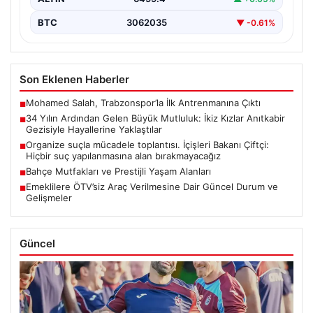
BTC
3062035
▼ -0.61%
Son Eklenen Haberler
Mohamed Salah, Trabzonspor’la İlk Antrenmanına Çıktı
■
34 Yılın Ardından Gelen Büyük Mutluluk: İkiz Kızlar Anıtkabir
■
Gezisiyle Hayallerine Yaklaştılar
Organize suçla mücadele toplantısı. İçişleri Bakanı Çiftçi:
■
Hiçbir suç yapılanmasına alan bırakmayacağız
Bahçe Mutfakları ve Prestijli Yaşam Alanları
■
Emeklilere ÖTV’siz Araç Verilmesine Dair Güncel Durum ve
■
Gelişmeler
Güncel