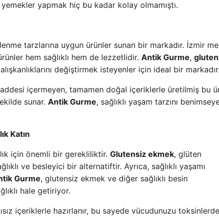
tli yemekler yapmak hiç bu kadar kolay olmamıştı.
slenme tarzlarına uygun ürünler sunan bir markadır. İzmir me
 ürünler hem sağlıklı hem de lezzetlidir.
Antik Gurme
,
gluten
lışkanlıklarını değiştirmek isteyenler için ideal bir markadır
maddesi içermeyen, tamamen doğal içeriklerle üretilmiş bu ür
şekilde sunar.
Antik Gurme
, sağlıklı yaşam tarzını benimsey
ık Katın
k için önemli bir gerekliliktir.
Glutensiz ekmek
, glüten
lıklı ve besleyici bir alternatiftir. Ayrıca, sağlıklı yaşamı
ntik Gurme
, glutensiz ekmek ve diğer sağlıklı besin
lıklı hale getiriyor.
ısız içeriklerle hazırlanır, bu sayede vücudunuzu toksinlerd