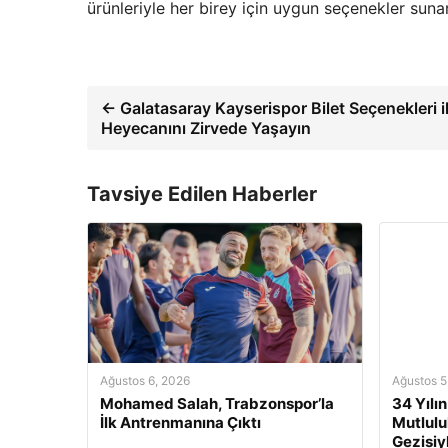
ürünleriyle her birey için uygun seçenekler sunar
← Galatasaray Kayserispor Bilet Seçenekleri i
Heyecanını Zirvede Yaşayın
Tavsiye Edilen Haberler
Ağustos 6, 2026
Ağustos 5
Mohamed Salah, Trabzonspor’la
34 Yılı
İlk Antrenmanına Çıktı
Mutluluk
Gezisiy