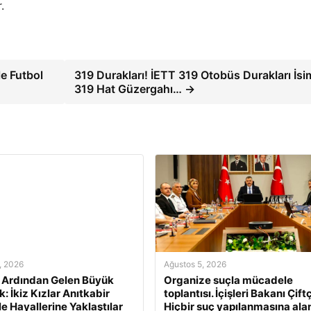
.
le Futbol
319 Durakları! İETT 319 Otobüs Durakları İsim
319 Hat Güzergahı… →
, 2026
Ağustos 5, 2026
n Ardından Gelen Büyük
Organize suçla mücadele
: İkiz Kızlar Anıtkabir
toplantısı. İçişleri Bakanı Çiftç
le Hayallerine Yaklaştılar
Hiçbir suç yapılanmasına ala