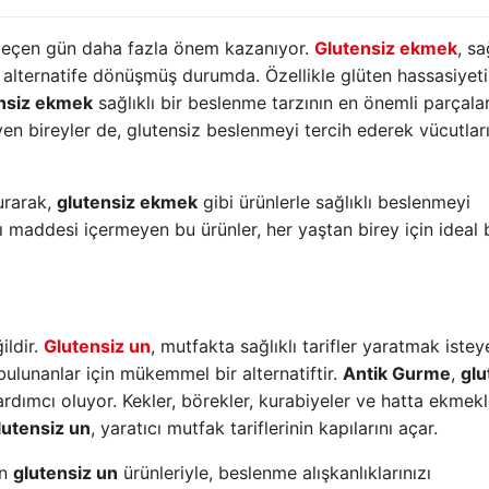
 geçen gün daha fazla önem kazanıyor.
Glutensiz ekmek
, sa
alternatife dönüşmüş durumda. Özellikle glüten hassasiyeti
nsiz ekmek
sağlıklı bir beslenme tarzının en önemli parçala
eyen bireyler de, glutensiz beslenmeyi tercih ederek vücutlar
urarak,
glutensiz ekmek
gibi ürünlerle sağlıklı beslenmeyi
tkı maddesi içermeyen bu ürünler, her yaştan birey için ideal 
ildir.
Glutensiz un
, mutfakta sağlıklı tarifler yaratmak istey
bulunanlar için mükemmel bir alternatiftir.
Antik Gurme
,
glu
ardımcı oluyor. Kekler, börekler, kurabiyeler ve hatta ekmek
lutensiz un
, yaratıcı mutfak tariflerinin kapılarını açar.
en
glutensiz un
ürünleriyle, beslenme alışkanlıklarınızı