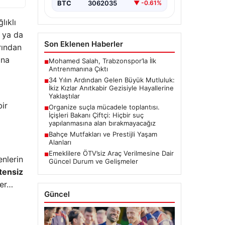
zamanda…
BTC
3062035
▼ -0.61%
ğlıklı
 ya da
Son Eklenen Haberler
rından
ına
Mohamed Salah, Trabzonspor’la İlk
■
Antrenmanına Çıktı
34 Yılın Ardından Gelen Büyük Mutluluk:
■
İkiz Kızlar Anıtkabir Gezisiyle Hayallerine
Yaklaştılar
bir
Organize suçla mücadele toplantısı.
■
İçişleri Bakanı Çiftçi: Hiçbir suç
yapılanmasına alan bırakmayacağız
Bahçe Mutfakları ve Prestijli Yaşam
■
Alanları
Emeklilere ÖTV’siz Araç Verilmesine Dair
■
enlerin
Güncel Durum ve Gelişmeler
tensiz
ler…
Güncel