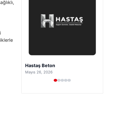
ğlıklı,
i
iklerle
Prenses Night Club
Nisan 29, 2026