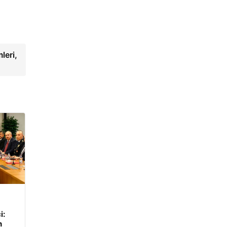
leri,
i:
n