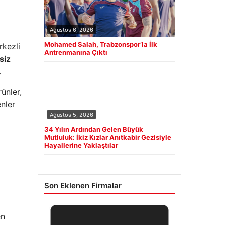
Ağustos 6, 2026
Mohamed Salah, Trabzonspor’la İlk
rkezli
Antrenmanına Çıktı
siz
.
ünler,
enler
Ağustos 5, 2026
34 Yılın Ardından Gelen Büyük
Mutluluk: İkiz Kızlar Anıtkabir Gezisiyle
Hayallerine Yaklaştılar
Son Eklenen Firmalar
en