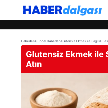
Haberler
›
Güncel Haberler
›
Glutensiz Ekmek ile Sağlıklı B
Glutensiz Ekmek ile
Atın