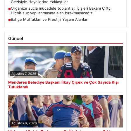
Gezisiyle Hayallerine Yaklaştılar
Organize suçla mücadele toplantısı. İçişleri Bakanı Çiftçi:
■
Hiçbir suç yapılanmasına alan bırakmayacağız
Bahçe Mutfakları ve Prestijli Yaşam Alanları
■
Güncel
Ağustos 7, 2026
Menderes Belediye Başkanı İlkay Çiçek ve Çok Sayıda Kişi
Tutuklandı
Ağustos 6, 2026