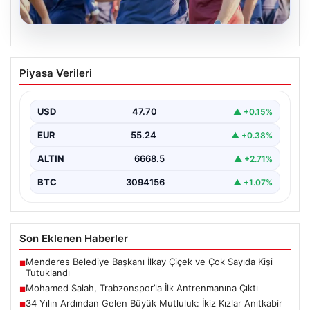
06.08.2026
Mohamed Salah, Trabzonspor’la İlk
Piyasa Verileri
Antrenmanına Çıktı
Trabzonspor’un yeni transferi Mohamed Salah, bordo-
mavili formayla ilk resmi idmanına katıldı. Sezon öncesi
USD
47.70
▲ +0.15%
hazırlıklarının…
EUR
55.24
▲ +0.38%
ALTIN
6668.5
▲ +2.71%
BTC
3094156
▲ +1.07%
Son Eklenen Haberler
Menderes Belediye Başkanı İlkay Çiçek ve Çok Sayıda Kişi
■
Tutuklandı
Mohamed Salah, Trabzonspor’la İlk Antrenmanına Çıktı
■
34 Yılın Ardından Gelen Büyük Mutluluk: İkiz Kızlar Anıtkabir
■