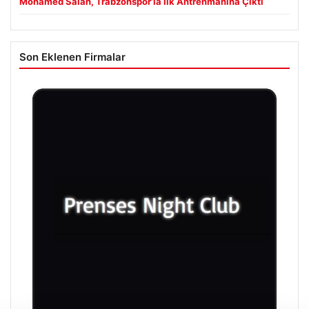
Mohamed Salah, Trabzonspor’la İlk Antrenmanına Çıktı
Son Eklenen Firmalar