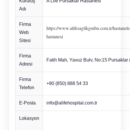
Kuruluş
A Life Pursaklar Hastanesi
Adı
Firma
https://www.alifesaglikgrubu.com.tr/hastanele
Web
hastanesi
Sitesi
Firma
Fatih Mah, Yavuz Bulv, No:15 Pursaklar 
Adresi
Firma
+90 (850) 888 54 33
Telefon
E-Posta
info@alifehospital.com.tr
Lokasyon