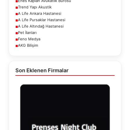
Enes Kaplan Avukatlık Bürosu
■
Trend Yapı Akustik
■
A Life Ankara Hastanesi
■
A Life Pursaklar Hastanesi
■
A Life Altındağ Hastanesi
■
Pet İlanları
■
Feno Medya
■
AKG Bilişim
■
Son Eklenen Firmalar