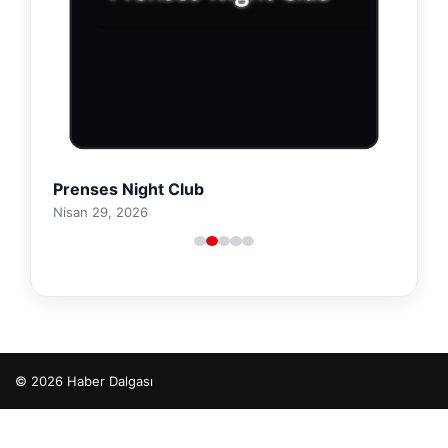
Prenses Night Club
Nisan 29, 2026
© 2026 Haber Dalgası
cio