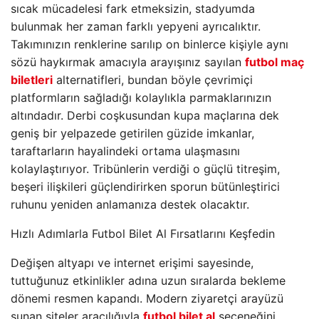
sıcak mücadelesi fark etmeksizin, stadyumda
bulunmak her zaman farklı yepyeni ayrıcalıktır.
Takımınızın renklerine sarılıp on binlerce kişiyle aynı
sözü haykırmak amacıyla arayışınız sayılan
futbol maç
biletleri
alternatifleri, bundan böyle çevrimiçi
platformların sağladığı kolaylıkla parmaklarınızın
altındadır. Derbi coşkusundan kupa maçlarına dek
geniş bir yelpazede getirilen güzide imkanlar,
taraftarların hayalindeki ortama ulaşmasını
kolaylaştırıyor. Tribünlerin verdiği o güçlü titreşim,
beşeri ilişkileri güçlendirirken sporun bütünleştirici
ruhunu yeniden anlamanıza destek olacaktır.
Hızlı Adımlarla Futbol Bilet Al Fırsatlarını Keşfedin
Değişen altyapı ve internet erişimi sayesinde,
tuttuğunuz etkinlikler adına uzun sıralarda bekleme
dönemi resmen kapandı. Modern ziyaretçi arayüzü
sunan siteler aracılığıyla
futbol bilet al
seçeneğini