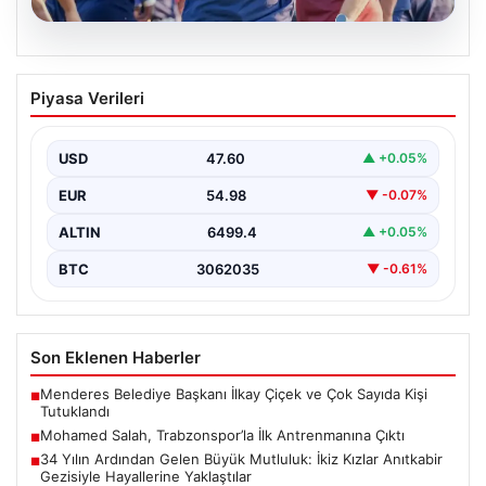
06.08.2026
Mohamed Salah, Trabzonspor’la İlk
Piyasa Verileri
Antrenmanına Çıktı
Trabzonspor’un yeni transferi Mohamed Salah, bordo-
mavili formayla ilk resmi idmanına katıldı. Sezon öncesi
USD
47.60
▲ +0.05%
hazırlıklarının…
EUR
54.98
▼ -0.07%
ALTIN
6499.4
▲ +0.05%
BTC
3062035
▼ -0.61%
Son Eklenen Haberler
Menderes Belediye Başkanı İlkay Çiçek ve Çok Sayıda Kişi
■
Tutuklandı
Mohamed Salah, Trabzonspor’la İlk Antrenmanına Çıktı
■
34 Yılın Ardından Gelen Büyük Mutluluk: İkiz Kızlar Anıtkabir
■
Gezisiyle Hayallerine Yaklaştılar