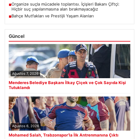
Organize suçla mücadele toplantısı. İçişleri Bakanı Çiftçi:
■
Hiçbir suç yapılanmasına alan bırakmayacağız
Bahçe Mutfakları ve Prestijli Yaşam Alanları
■
Güncel
Ağustos 7, 2026
Menderes Belediye Başkanı İlkay Çiçek ve Çok Sayıda Kişi
Tutuklandı
Ağustos 6, 2026
Mohamed Salah, Trabzonspor’la İlk Antrenmanına Çıktı