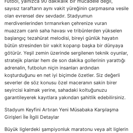
Futbol, yalnızca 90 dakikalık bir mücadele değil,
sayısız taraftarın aynı vakit yüreğinin çarpmasına vesile
olan evrensel dev sevdadır. Stadyumun
merdivenlerinden tırmanırken çehrenize vuran
muazzam canlı saha havası ve tribünlerden yükselen
başlangıç tezahürat melodisi, bireyi günlük hayatın
bütün stresinden bir vakit koparıp başka bir dünyaya
götürür. Yeşil zemin üzerinde sergilenen teknik oyunlar,
stratejik planlar hem de son dakika gollerinin yarattığı
adrenalin, futbolun niçin insanları ardından
koşturduğunu en net iyi biçimde özetler. Siz değerli
severler de söz konusu özel maceranın sakin birer
seyircisi kalmak yerine, sahadaki koltuğunuzu
garantileyerek kayıtlara yakından şahitlik edebilirsiniz.
Stadyum Keyfini Artıran Yeni Müsabaka Karşılaşma
Girişleri İle İlgili Detaylar
Büyük liglerdeki şampiyonluk maratonu veya alt liglerin