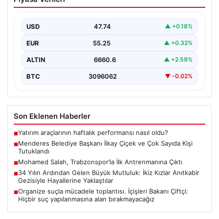
ve Çok Sayıda Kişi Tutuklandı
İzmir’in Menderes ilçesinde gerçekleşen geniş çaplı bir
soruşturma kapsamında, Belediye Başkanı İlkay Çiçek
USD
47.74
▲ +0.18%
ve…
EUR
55.25
▲ +0.32%
ALTIN
6660.6
▲ +2.59%
BTC
3096062
▼ -0.02%
Son Eklenen Haberler
Yatırım araçlarının haftalık performansı nasıl oldu?
■
Menderes Belediye Başkanı İlkay Çiçek ve Çok Sayıda Kişi
■
Tutuklandı
Mohamed Salah, Trabzonspor’la İlk Antrenmanına Çıktı
■
34 Yılın Ardından Gelen Büyük Mutluluk: İkiz Kızlar Anıtkabir
■
Gezisiyle Hayallerine Yaklaştılar
Organize suçla mücadele toplantısı. İçişleri Bakanı Çiftçi:
■
Hiçbir suç yapılanmasına alan bırakmayacağız