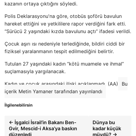
kazanın ortaya çıktığını söyledi.
Polis Deklarasyonu'na göre, otobüs şoförü bavulun
hareket ettiğini ve yetkililere rapor verdiğini fark etti.
“Sürücü 2 yaşındaki kızda bavulunu açtı” ifadesi verildi.
Çocuk aşırı ısı nedeniyle terlediğinde, bildiri ciddi bir
fiziksel yaralanmanın tespit edilmediğini belirtir.
Tutulan 27 yaşındaki kadın “kötü muamele ve ihmal”
suçlamasıyla yargılanacak.
Kadın ve çocuk arasındaki ilişki açıklanmadı. (AA)
Bu
içerik Metin Yamaner tarafından yayınlandı
İlgilenebilirsin
← İşgalci İsrail’in Bakanı Ben-
Dünya bu
Gvir, Mescid-i Aksa’ya baskın
kadar küçük
düzenledi
müydü? →