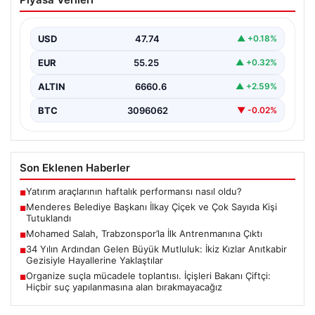
ve Çok Sayıda Kişi Tutuklandı
İzmir’in Menderes ilçesinde gerçekleşen geniş çaplı bir
soruşturma kapsamında, Belediye Başkanı İlkay Çiçek
USD
47.74
▲ +0.18%
ve…
EUR
55.25
▲ +0.32%
ALTIN
6660.6
▲ +2.59%
BTC
3096062
▼ -0.02%
Son Eklenen Haberler
Yatırım araçlarının haftalık performansı nasıl oldu?
■
Menderes Belediye Başkanı İlkay Çiçek ve Çok Sayıda Kişi
■
Tutuklandı
Mohamed Salah, Trabzonspor’la İlk Antrenmanına Çıktı
■
34 Yılın Ardından Gelen Büyük Mutluluk: İkiz Kızlar Anıtkabir
■
Gezisiyle Hayallerine Yaklaştılar
Organize suçla mücadele toplantısı. İçişleri Bakanı Çiftçi:
■
Hiçbir suç yapılanmasına alan bırakmayacağız