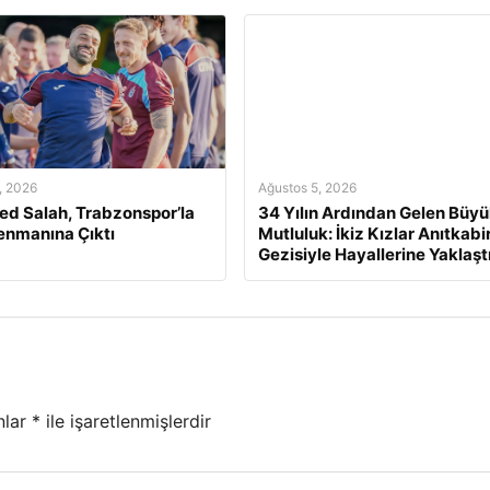
, 2026
Ağustos 5, 2026
d Salah, Trabzonspor’la
34 Yılın Ardından Gelen Büy
renmanına Çıktı
Mutluluk: İkiz Kızlar Anıtkabi
Gezisiyle Hayallerine Yaklaştı
nlar
*
ile işaretlenmişlerdir