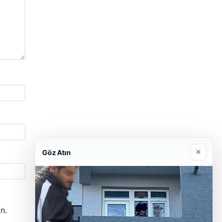
×
Göz Atın
n.