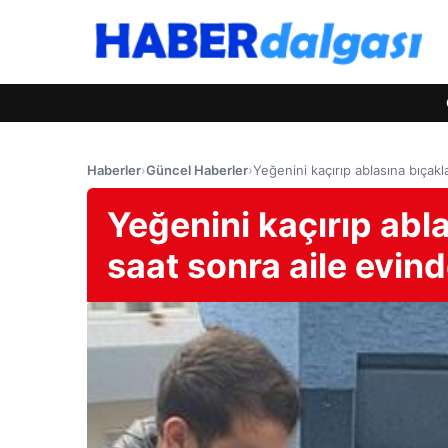
Haberler
›
Güncel Haberler
›
Yeğenini kaçırıp ablasına bıçakl
Yeğenini kaçırıp abla
saat sonra aile evin