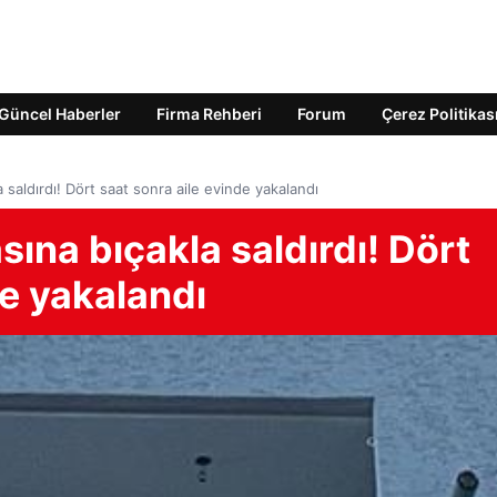
Güncel Haberler
Firma Rehberi
Forum
Çerez Politikas
a saldırdı! Dört saat sonra aile evinde yakalandı
sına bıçakla saldırdı! Dört
de yakalandı