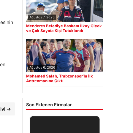
Ağustos 7, 2026
lesinin
Menderes Belediye Başkanı İlkay Çiçek
ve Çok Sayıda Kişi Tutuklandı
ren
Ağustos 6, 2026
Mohamed Salah, Trabzonspor’la İlk
Antrenmanına Çıktı
Son Eklenen Firmalar
şivi →