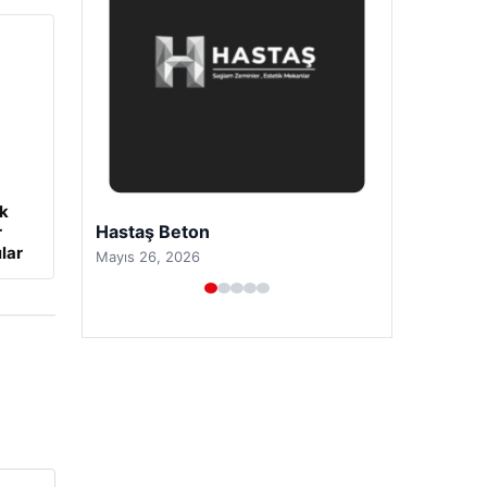
ük
Prenses Night Club
r
lar
Nisan 29, 2026