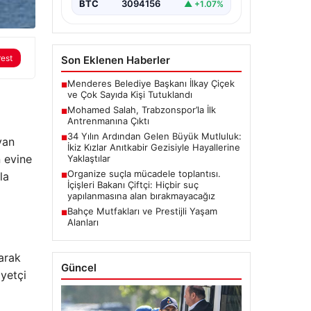
BTC
3094156
▲ +1.07%
rest
Son Eklenen Haberler
Menderes Belediye Başkanı İlkay Çiçek
■
ve Çok Sayıda Kişi Tutuklandı
Mohamed Salah, Trabzonspor’la İlk
■
Antrenmanına Çıktı
34 Yılın Ardından Gelen Büyük Mutluluk:
■
yan
İkiz Kızlar Anıtkabir Gezisiyle Hayallerine
n evine
Yaklaştılar
Organize suçla mücadele toplantısı.
la
■
İçişleri Bakanı Çiftçi: Hiçbir suç
yapılanmasına alan bırakmayacağız
Bahçe Mutfakları ve Prestijli Yaşam
■
Alanları
arak
Güncel
yetçi