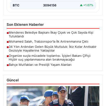
BTC
3094156
▲ +1.07%
Son Eklenen Haberler
Menderes Belediye Başkanı İlkay Çiçek ve Çok Sayıda Kişi
■
Tutuklandı
Mohamed Salah, Trabzonspor’la İlk Antrenmanına Çıktı
■
34 Yılın Ardından Gelen Büyük Mutluluk: İkiz Kızlar Anıtkabir
■
Gezisiyle Hayallerine Yaklaştılar
Organize suçla mücadele toplantısı. İçişleri Bakanı Çiftçi:
■
Hiçbir suç yapılanmasına alan bırakmayacağız
Bahçe Mutfakları ve Prestijli Yaşam Alanları
■
Güncel