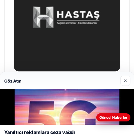
×
Göz Atın
Prenses Night Club
Nisan 29, 2026
Web sitemizi nasıl kullandığınızı daha iyi anlayabilmek,
Güncel Haberler
deneyiminizi kişiselleştirmek ve geliştirmek amacıyla çerezler
kullanıyoruz.
Çerez Politikamız
Yanıltıcı reklamlara ceza yağdı