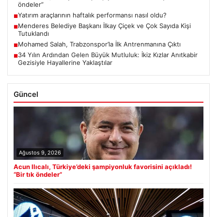
öndeler”
Yatırım araçlarının haftalık performansı nasıl oldu?
■
Menderes Belediye Başkanı İlkay Çiçek ve Çok Sayıda Kişi
■
Tutuklandı
Mohamed Salah, Trabzonspor’la İlk Antrenmanına Çıktı
■
34 Yılın Ardından Gelen Büyük Mutluluk: İkiz Kızlar Anıtkabir
■
Gezisiyle Hayallerine Yaklaştılar
Güncel
Ağustos 9, 2026
Acun Ilıcalı, Türkiye’deki şampiyonluk favorisini açıkladı!
“Bir tık öndeler”