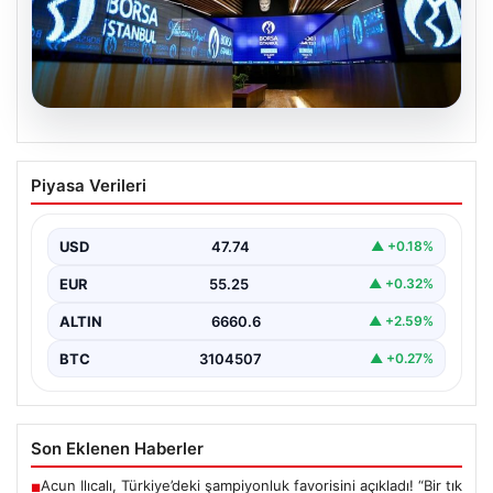
08.08.2026
Yatırım araçlarının haftalık performansı
Piyasa Verileri
nasıl oldu?
{“title”: “Yatırım Araçlarının Haftalık Performansı ve
Analizi”, “content”: “ Türkiye’nin finans piyasalarında
USD
47.74
▲ +0.18%
yeni haftanın…
EUR
55.25
▲ +0.32%
ALTIN
6660.6
▲ +2.59%
BTC
3104507
▲ +0.27%
Son Eklenen Haberler
Acun Ilıcalı, Türkiye’deki şampiyonluk favorisini açıkladı! “Bir tık
■