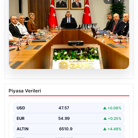
05.08.2026
Organize suçla mücadele toplantısı.
Piyasa Verileri
İçişleri Bakanı Çiftçi: Hiçbir suç
yapılanmasına alan bırakmayacağız
USD
47.57
▲ +0.08%
EUR
54.99
▲ +0.25%
ALTIN
6510.9
▲ +4.49%