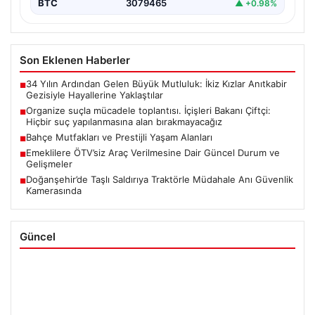
BTC
3079465
▲ +0.98%
Son Eklenen Haberler
34 Yılın Ardından Gelen Büyük Mutluluk: İkiz Kızlar Anıtkabir
■
Gezisiyle Hayallerine Yaklaştılar
Organize suçla mücadele toplantısı. İçişleri Bakanı Çiftçi:
■
Hiçbir suç yapılanmasına alan bırakmayacağız
Bahçe Mutfakları ve Prestijli Yaşam Alanları
■
Emeklilere ÖTV’siz Araç Verilmesine Dair Güncel Durum ve
■
Gelişmeler
Doğanşehir’de Taşlı Saldırıya Traktörle Müdahale Anı Güvenlik
■
Kamerasında
Güncel