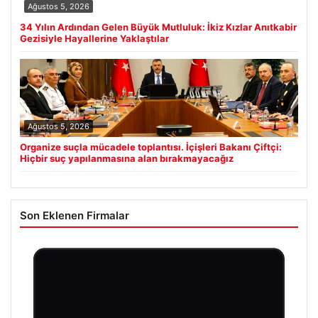
Ağustos 5, 2026
34 Yılın Ardından Gelen Büyük Mutluluk: İkiz Kızlar Anıtkabir
Gezisiyle Hayallerine Yaklaştılar
Ağustos 5, 2026
Organize suçla mücadele toplantısı. İçişleri Bakanı Çiftçi:
Hiçbir suç yapılanmasına alan bırakmayacağız
Son Eklenen Firmalar