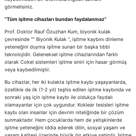
görmelisiniz.
“Tüm işitme cihazları bundan faydalanmaz”
Prof. Doktor Rauf Özuzhan Kum, biyonik kulak
çevresinde “” Biyonik Kulak “, işitme kaybını dinleme
yeteneğini duyma işitme sunan bir başka tıbbi
teknolojidir. Geleneksel işitme cihazlarından farklı
olarak Cokel sistemleri işitme siniri için hasar görmüş
veya kaybedilmiştir.
Bu cihazlar, her iki kulakta işitme kaybı yaşayanlarda,
özellikle de ilk (1-2 yıl) teşhis edilen işitme kaybında ve
sonraki yaş için işitme kaybı ile oldukça faydalı
olamayanlar için çok uygundur. Koklear tesisleri işitme
kaybı olan insanlar için devrim niteliğinde bir çözüm
sunmaktadır. Hem çocuklarda hem de yetişkinlerde
işitme yeteneğini iddia ederek dilin, sosyal yaşam ve
yaşam kalitesi üzerinde büyük bir etkiye sahiptir. İşitme