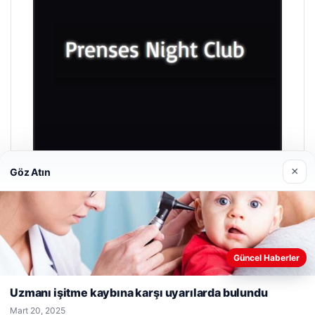
×
Göz Atın
Prenses Night Club
Nisan 29, 2026
Web sitemizi nasıl kullandığınızı daha iyi anlayabilmek,
Güncel Haberler
deneyiminizi kişiselleştirmek ve geliştirmek amacıyla çerezler
kullanıyoruz.
Çerez Politikamız
Uzmanı işitme kaybına karşı uyarılarda bulundu
Reddet
Kabul Et
Mart 20, 2025