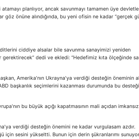
i atamayı planlıyor, ancak savunmayı tamamen üye devletle
lar göz önüne alındığında, bu yeni ofisin ne kadar “gerçek g
itlerini ciddiye alsalar bile savunma sanayimizi yeniden
 gerektirecek” dedi ve ekledi: “Hedefimiz kıta ölçeğinde 
n başkan, Amerika'nın Ukrayna'ya verdiği desteğin öneminin al
i ABD başkanlık seçimlerini kazanması durumunda bu desteğ
upa'nın bu büyük açığı kapatmasının mali açıdan imkansız
a'ya verdiği desteğin önemini ne kadar vurgulasam azdır.
 için sesini yükseltti. Bunun için derin şükranlarımı sunuy