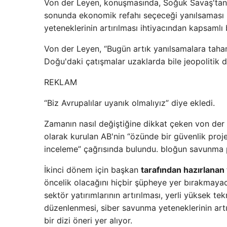
Von der Leyen, konuşmasında, Soğuk Savaş'tan so
sonunda ekonomik refahı seçeceği yanılsaması
yeteneklerinin artırılması ihtiyacından kapsamlı b
Von der Leyen, “Bugün artık yanılsamalara tah
Doğu'daki çatışmalar uzaklarda bile jeopolitik d
REKLAM
“Biz Avrupalılar uyanık olmalıyız” diye ekledi.
Zamanın nasıl değiştiğine dikkat çeken von der L
olarak kurulan AB'nin “özünde bir güvenlik proje
inceleme” çağrısında bulundu. bloğun savunma p
İkinci dönem için başkan
tarafından hazırlanan
öncelik olacağını hiçbir şüpheye yer bırakmaya
sektör yatırımlarının artırılması, yerli yüksek tek
düzenlenmesi, siber savunma yeteneklerinin artırı
bir dizi öneri yer alıyor.