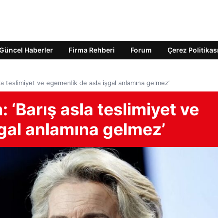
Güncel Haberler
Firma Rehberi
Forum
Çerez Politikas
la teslimiyet ve egemenlik de asla işgal anlamına gelmez’
 ‘Barış asla teslimiyet ve
gal anlamına gelmez’