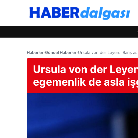
Haberler
›
Güncel Haberler
›
Ursula von der Leyen: ‘Barış as
Ursula von der Leyen:
egemenlik de asla iş