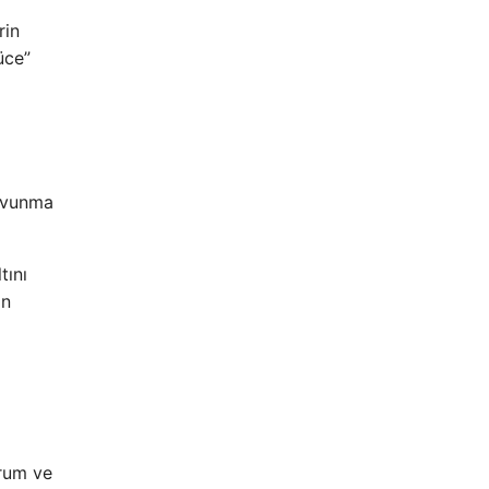
rin
üce”
savunma
tını
in
orum ve