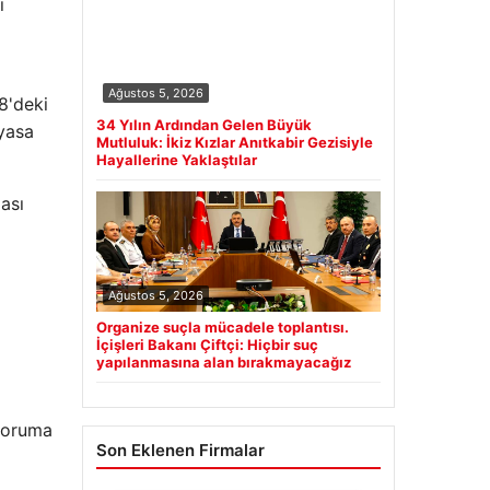
ı
Ağustos 5, 2026
8'deki
34 Yılın Ardından Gelen Büyük
 yasa
Mutluluk: İkiz Kızlar Anıtkabir Gezisiyle
Hayallerine Yaklaştılar
ası
Ağustos 5, 2026
Organize suçla mücadele toplantısı.
İçişleri Bakanı Çiftçi: Hiçbir suç
yapılanmasına alan bırakmayacağız
 koruma
Son Eklenen Firmalar