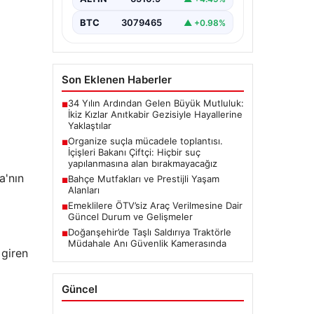
BTC
3079465
▲ +0.98%
Son Eklenen Haberler
34 Yılın Ardından Gelen Büyük Mutluluk:
■
İkiz Kızlar Anıtkabir Gezisiyle Hayallerine
Yaklaştılar
Organize suçla mücadele toplantısı.
■
İçişleri Bakanı Çiftçi: Hiçbir suç
yapılanmasına alan bırakmayacağız
a'nın
Bahçe Mutfakları ve Prestijli Yaşam
■
Alanları
Emeklilere ÖTV’siz Araç Verilmesine Dair
■
Güncel Durum ve Gelişmeler
Doğanşehir’de Taşlı Saldırıya Traktörle
■
Müdahale Anı Güvenlik Kamerasında
 giren
Güncel