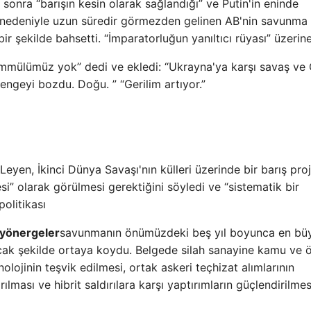
nra “barışın kesin olarak sağlandığı” ve Putin'in eninde
 nedeniyle uzun süredir görmezden gelinen AB'nin savunma
ir şekilde bahsetti. “İmparatorluğun yanıltıcı rüyası” üzerine
ammülümüz yok” dedi ve ekledi: “Ukrayna'ya karşı savaş ve 
engeyi bozdu. Doğu. ” “Gerilim artıyor.”
eyen, İkinci Dünya Savaşı'nın külleri üzerinde bir barış proj
si” olarak görülmesi gerektiğini söyledi ve “sistematik bir
olitikası
 yönergeler
savunmanın önümüzdeki beş yıl boyunca en bü
cak şekilde ortaya koydu. Belgede silah sanayine kamu ve 
nolojinin teşvik edilmesi, ortak askeri teçhizat alımlarının
lması ve hibrit saldırılara karşı yaptırımların güçlendirilmes