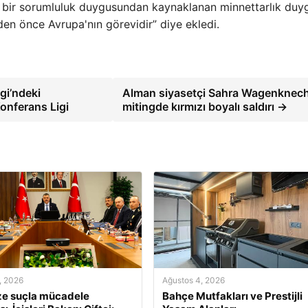
 bir sorumluluk duygusundan kaynaklanan minnettarlık duyg
en önce Avrupa'nın görevidir” diye ekledi.
gi’ndeki
Alman siyasetçi Sahra Wagenknech
Konferans Ligi
mitingde kırmızı boyalı saldırı →
, 2026
Ağustos 4, 2026
ze suçla mücadele
Bahçe Mutfakları ve Prestijli