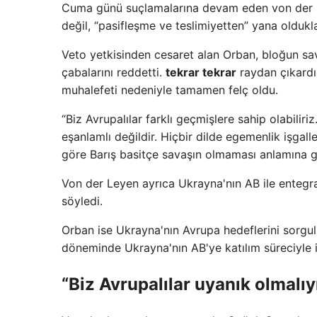
Cuma günü suçlamalarına devam eden von der Ley
değil, “pasifleşme ve teslimiyetten” yana oldukl
Veto yetkisinden cesaret alan Orban, bloğun sa
çabalarını reddetti.
tekrar tekrar
raydan çıkardı
muhalefeti nedeniyle tamamen felç oldu.
“Biz Avrupalılar farklı geçmişlere sahip olabiliriz
eşanlamlı değildir. Hiçbir dilde egemenlik işgal
göre Barış basitçe savaşın olmaması anlamına ge
Von der Leyen ayrıca Ukrayna'nın AB ile entegr
söyledi.
Orban ise Ukrayna'nın Avrupa hedeflerini sorgul
döneminde Ukrayna'nın AB'ye katılım süreciyle ilg
“Biz Avrupalılar uyanık olmalıy