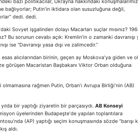
indeki bazı politikacılar, Ukrayna hakkındaki konuşmalarımız
ene bağlıyorlar; Putin'in iktidara olan susuzluğuna değil,
lar” dedi. dedi.
daki Sovyet işgalinden dolayı Macarları suçlar mısınız? 196
ız? Bu sorunun cevabı açık: Kremlin'in o zamanki davranışı
ışı ise “Davranışı yasa dışı ve zalimcedir.”
n esas alıcılarından birinin, geçen ay Moskova'ya giden ve ol
üze görüşen Macaristan Başbakanı Viktor Orban olduğuna
 olmamasına rağmen Putin, Orban'ı Avrupa Birliği'nin (AB)
ılda bir yaptığı ziyaretin bir parçasıydı.
AB Konseyi
isyon üyelerinden Budapeşte'de yapılan toplantılara
mentosu'nda (AP) yaptığı seçim konuşmasında sözde “barışı
ış aldı.