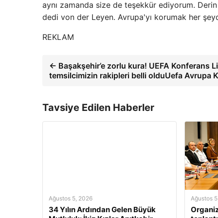
aynı zamanda size de teşekkür ediyorum. Derin
dedi von der Leyen. Avrupa'yı korumak her şeyd
REKLAM
← Başakşehir’e zorlu kura! UEFA Konferans Li
temsilcimizin rakipleri belli olduUefa Avrupa 
Tavsiye Edilen Haberler
Ağustos 5, 2026
Ağustos 5
34 Yılın Ardından Gelen Büyük
Organi