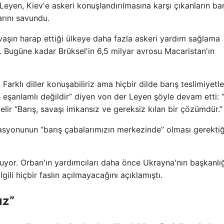
en, Kiev'e askeri konuşlandırılmasına karşı çıkanların bar
arını savundu.
vaşın harap ettiği ülkeye daha fazla askeri yardım sağlama
. Bugüne kadar Brüksel'in 6,5 milyar avrosu Macaristan'ın
. Farklı diller konuşabiliriz ama hiçbir dilde barış teslimiyetle
le eşanlamlı değildir” diyen von der Leyen şöyle devam etti:
lir “Barış, savaşı imkansız ve gereksiz kılan bir çözümdür.”
asyonunun “barış çabalarımızın merkezinde” olması gerektiğ
uyor. Orban'ın yardımcıları daha önce Ukrayna'nın başkanlı
ili hiçbir faslın açılmayacağını açıklamıştı.
ız”