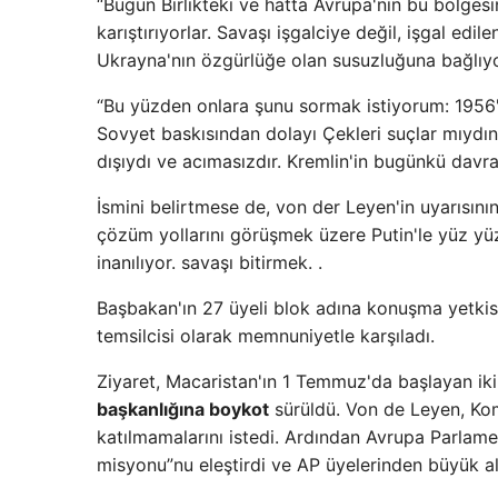
“Bugün Birlikteki ve hatta Avrupa'nın bu bölges
karıştırıyorlar. Savaşı işgalciye değil, işgal edil
Ukrayna'nın özgürlüğe olan susuzluğuna bağlıyor
“Bu yüzden onlara şunu sormak istiyorum: 1956'
Sovyet baskısından dolayı Çekleri suçlar mıydın
dışıydı ve acımasızdır. Kremlin'in bugünkü davran
İsmini belirtmese de, von der Leyen'in uyarısını
çözüm yollarını görüşmek üzere Putin'le yüz y
inanılıyor. savaşı bitirmek. .
Başbakan'ın 27 üyeli blok adına konuşma yetkisi
temsilcisi olarak memnuniyetle karşıladı.
Ziyaret, Macaristan'ın 1 Temmuz'da başlayan iki y
başkanlığına boykot
sürüldü. Von de Leyen, Kom
katılmamalarını istedi. Ardından Avrupa Parla
misyonu”nu eleştirdi ve AP üyelerinden büyük alk