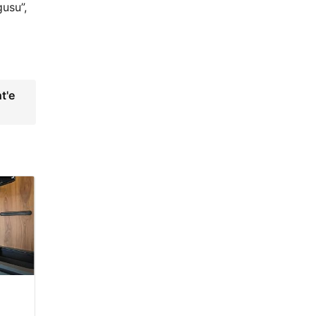
usu”,
t'e