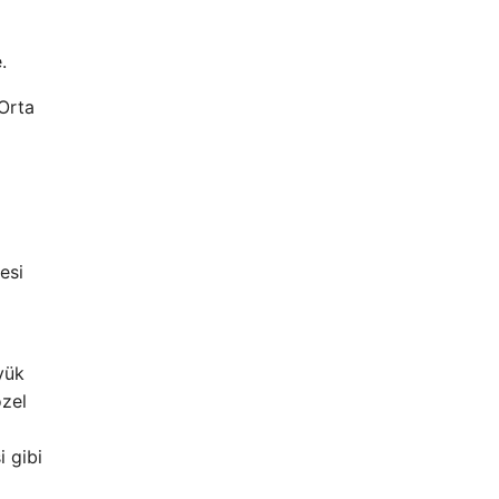
.
Orta
esi
yük
özel
i gibi