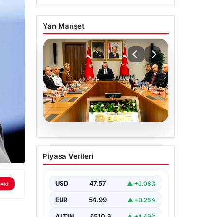
Yan Manşet
05.08.2026
Organize suçla
Piyasa Verileri
mücadele toplantısı.
İçişleri Bakanı Çiftçi:
Hiçbir suç
USD
47.57
▲ +0.08%
rest
yapılanmasına alan
EUR
54.99
▲ +0.25%
bırakmayacağız
ALTIN
6510.9
▲ +4.49%