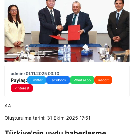
admin
•
01.11.2025 03:10
Paylaş:
Twitter
Facebook
WhatsApp
Reddit
Pinterest
AA
Oluşturulma tarihi: 31 Ekim 2025 17:51
Türkiye'nin uydu haberleşme