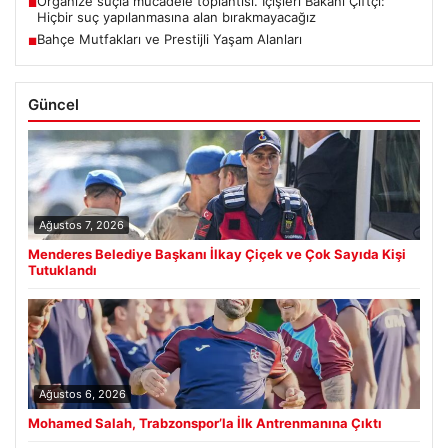
Organize suçla mücadele toplantısı. İçişleri Bakanı Çiftçi:
■
Hiçbir suç yapılanmasına alan bırakmayacağız
Bahçe Mutfakları ve Prestijli Yaşam Alanları
■
Güncel
Ağustos 7, 2026
Menderes Belediye Başkanı İlkay Çiçek ve Çok Sayıda Kişi
Tutuklandı
Ağustos 6, 2026
Mohamed Salah, Trabzonspor’la İlk Antrenmanına Çıktı