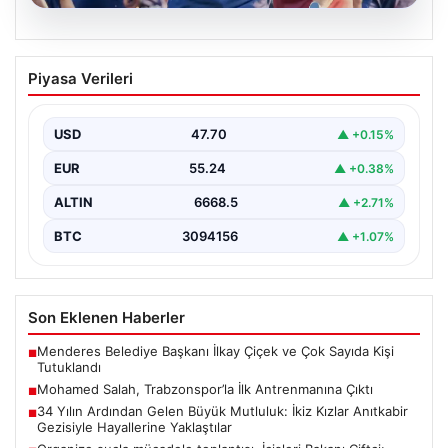
06.08.2026
Mohamed Salah, Trabzonspor’la İlk
Piyasa Verileri
Antrenmanına Çıktı
Trabzonspor’un yeni transferi Mohamed Salah, bordo-
mavili formayla ilk resmi idmanına katıldı. Sezon öncesi
USD
47.70
▲ +0.15%
hazırlıklarının…
EUR
55.24
▲ +0.38%
ALTIN
6668.5
▲ +2.71%
BTC
3094156
▲ +1.07%
Son Eklenen Haberler
Menderes Belediye Başkanı İlkay Çiçek ve Çok Sayıda Kişi
■
Tutuklandı
Mohamed Salah, Trabzonspor’la İlk Antrenmanına Çıktı
■
34 Yılın Ardından Gelen Büyük Mutluluk: İkiz Kızlar Anıtkabir
■
Gezisiyle Hayallerine Yaklaştılar