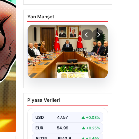
Yan Manşet
05.08.2026
Organize suçla
Piyasa Verileri
mücadele toplantısı.
İçişleri Bakanı Çiftçi:
Hiçbir suç
USD
47.57
▲ +0.08%
yapılanmasına alan
EUR
54.99
▲ +0.25%
bırakmayacağız
ALTIN
6510.9
▲ +4.49%