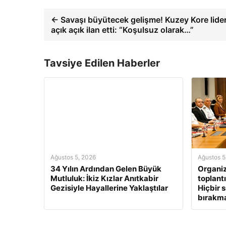
← Savaşı büyütecek gelişme! Kuzey Kore lide
açık açık ilan etti: “Koşulsuz olarak…”
Tavsiye Edilen Haberler
Ağustos 5, 2026
Ağustos 5
34 Yılın Ardından Gelen Büyük
Organi
Mutluluk: İkiz Kızlar Anıtkabir
toplantı
Gezisiyle Hayallerine Yaklaştılar
Hiçbir 
bırakm