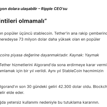
ilyon dolara ulaşabilir – Ripple CEO'su
intileri olmamalı”
n popüler üçüncü stablecoin. Tether'in ana rakip çemberin
 neredeyse 73 milyon dolar daha yüksek olan en popüler
ecoins piyasa değerine dayanmaktadır. Kaynak:
Yaymak
ü Tether hizmetlerini Algorand'da sona erdirmeye karar vermi
lamak için bir yıl verildi. Aynı yıl StableCoin hacmimizin
Algorand'ın son 30 gündeki geliri 42.300 dolar oldu. Blockc
elir elde eder.
da yetersiz kullanımı nedeniyle bu tutuklama kararının.