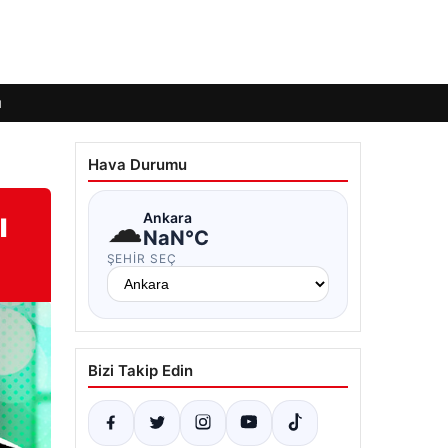
ı
Hava Durumu
ı
☁
Ankara
NaN°C
ŞEHIR SEÇ
Bizi Takip Edin