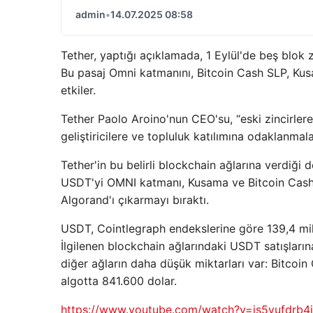
admin
•
14.07.2025 08:58
Tether, yaptığı açıklamada, 1 Eylül'de beş blok
Bu pasaj Omni katmanını, Bitcoin Cash SLP, Kusam
etkiler.
Tether Paolo Aroino'nun CEO'su, “eski zincirlere
geliştiricilere ve topluluk katılımına odaklanmalar
Tether'in bu belirli blockchain ağlarına verdiği
USDT'yi OMNI katmanı, Kusama ve Bitcoin Cash 
Algorand'ı çıkarmayı bıraktı.
USDT, Cointlegraph endekslerine göre 139,4 mily
İlgilenen blockchain ağlarındaki USDT satışları
diğer ağların daha düşük miktarları var: Bitco
algotta 841.600 dolar.
https://www.youtube.com/watch?v=js5vufdrb4i