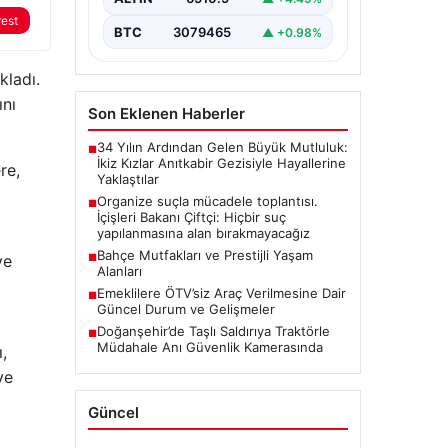
rest
BTC
3079465
▲ +0.98%
kladı.
ını
Son Eklenen Haberler
34 Yılın Ardından Gelen Büyük Mutluluk:
■
İkiz Kızlar Anıtkabir Gezisiyle Hayallerine
re,
Yaklaştılar
Organize suçla mücadele toplantısı.
■
İçişleri Bakanı Çiftçi: Hiçbir suç
yapılanmasına alan bırakmayacağız
Bahçe Mutfakları ve Prestijli Yaşam
ve
■
Alanları
Emeklilere ÖTV’siz Araç Verilmesine Dair
■
Güncel Durum ve Gelişmeler
Doğanşehir’de Taşlı Saldırıya Traktörle
■
Müdahale Anı Güvenlik Kamerasında
,
ve
Güncel