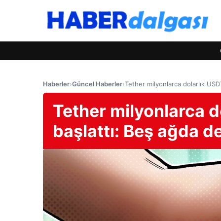
Haberler
›
Güncel Haberler
›
Tether milyonlarca dolarlık USDT
Tether milyonlarca d
başlattı: Beş ağda de