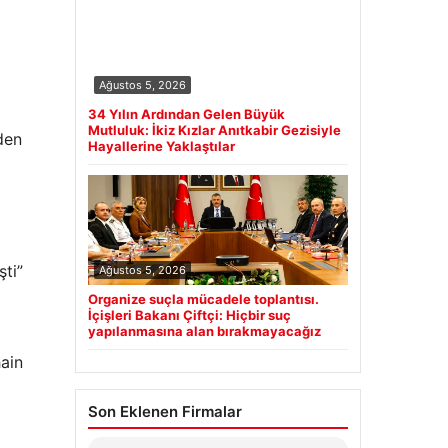
Ağustos 5, 2026
34 Yılın Ardından Gelen Büyük
Mutluluk: İkiz Kızlar Anıtkabir Gezisiyle
den
Hayallerine Yaklaştılar
şti”
Ağustos 5, 2026
Organize suçla mücadele toplantısı.
İçişleri Bakanı Çiftçi: Hiçbir suç
yapılanmasına alan bırakmayacağız
hain
Son Eklenen Firmalar