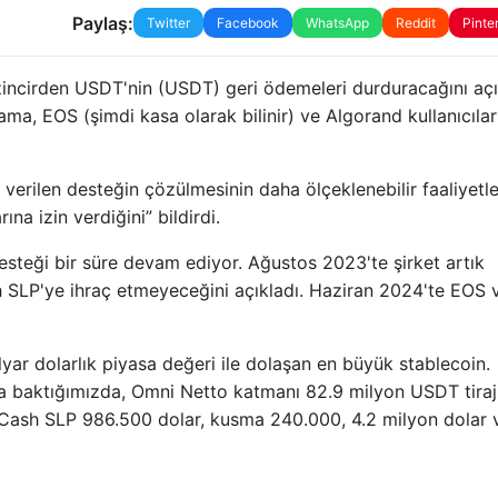
Paylaş:
Twitter
Facebook
WhatsApp
Reddit
Pinte
 zincirden USDT'nin (USDT) geri ödemeleri durduracağını açı
a, EOS (şimdi kasa olarak bilinir) ve Algorand kullanıcılar
 verilen desteğin çözülmesinin daha ölçeklenebilir faaliyetle
ına izin verdiğini” bildirdi.
 desteği bir süre devam ediyor. Ağustos 2023'te şirket artık
SLP'ye ihraç etmeyeceğini açıkladı. Haziran 2024'te EOS 
ar dolarlık piyasa değeri ile dolaşan en büyük stablecoin.
na baktığımızda, Omni Netto katmanı 82.9 milyon USDT tirajı
in Cash SLP 986.500 dolar, kusma 240.000, 4.2 milyon dolar 