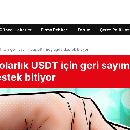
Güncel Haberler
Firma Rehberi
Forum
Çerez Politikas
 için geri sayımı başlattı: Beş ağda destek bitiyor
olarlık USDT için geri sayım
stek bitiyor