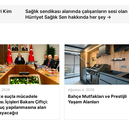
ri Kim
Sağlık sendikası alanında çalışanların sesi olan
Hürriyet Sağlık Sen hakkında her şey →
, 2026
Ağustos 4, 2026
ze suçla mücadele
Bahçe Mutfakları ve Prestijli
sı. İçişleri Bakanı Çiftçi:
Yaşam Alanları
suç yapılanmasına alan
ayacağız