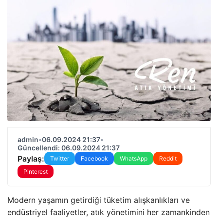
admin
•
06.09.2024 21:37
•
Güncellendi: 06.09.2024 21:37
Paylaş:
Twitter
Facebook
WhatsApp
Reddit
Pinterest
Modern yaşamın getirdiği tüketim alışkanlıkları ve
endüstriyel faaliyetler, atık yönetimini her zamankinden