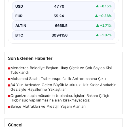
Trabzonspor’un yeni transferi Mohamed Salah, bordo-
mavili formayla ilk resmi idmanına katıldı. Sezon öncesi
USD
47.70
▲ +0.15%
hazırlıklarının…
EUR
55.24
▲ +0.38%
ALTIN
6668.5
▲ +2.71%
BTC
3094156
▲ +1.07%
Son Eklenen Haberler
Menderes Belediye Başkanı İlkay Çiçek ve Çok Sayıda Kişi
■
Tutuklandı
Mohamed Salah, Trabzonspor’la İlk Antrenmanına Çıktı
■
34 Yılın Ardından Gelen Büyük Mutluluk: İkiz Kızlar Anıtkabir
■
Gezisiyle Hayallerine Yaklaştılar
Organize suçla mücadele toplantısı. İçişleri Bakanı Çiftçi:
■
Hiçbir suç yapılanmasına alan bırakmayacağız
Bahçe Mutfakları ve Prestijli Yaşam Alanları
■
Güncel