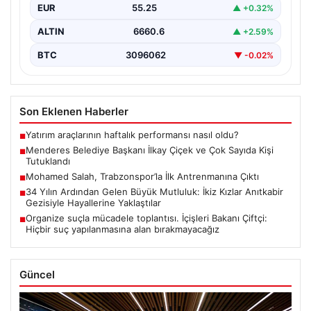
EUR
55.25
▲ +0.32%
ALTIN
6660.6
▲ +2.59%
BTC
3096062
▼ -0.02%
Son Eklenen Haberler
Yatırım araçlarının haftalık performansı nasıl oldu?
■
Menderes Belediye Başkanı İlkay Çiçek ve Çok Sayıda Kişi
■
Tutuklandı
Mohamed Salah, Trabzonspor’la İlk Antrenmanına Çıktı
■
34 Yılın Ardından Gelen Büyük Mutluluk: İkiz Kızlar Anıtkabir
■
Gezisiyle Hayallerine Yaklaştılar
Organize suçla mücadele toplantısı. İçişleri Bakanı Çiftçi:
■
Hiçbir suç yapılanmasına alan bırakmayacağız
Güncel