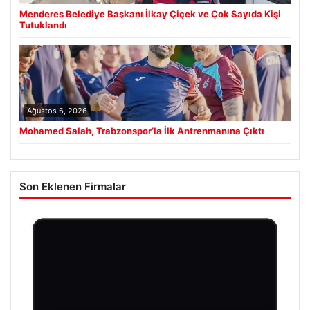
Menderes Belediye Başkanı İlkay Çiçek ve Çok Sayıda Kişi
Tutuklandı
Ağustos 6, 2026
Mohamed Salah, Trabzonspor’la İlk Antrenmanına Çıktı
Son Eklenen Firmalar