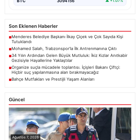
BTC
3094156
▲ +1.07%
Son Eklenen Haberler
Menderes Belediye Başkanı İlkay Çiçek ve Çok Sayıda Kişi
■
Tutuklandı
Mohamed Salah, Trabzonspor’la İlk Antrenmanına Çıktı
■
34 Yılın Ardından Gelen Büyük Mutluluk: İkiz Kızlar Anıtkabir
■
Gezisiyle Hayallerine Yaklaştılar
Organize suçla mücadele toplantısı. İçişleri Bakanı Çiftçi:
■
Hiçbir suç yapılanmasına alan bırakmayacağız
Bahçe Mutfakları ve Prestijli Yaşam Alanları
■
Güncel
Ağustos 7, 2026