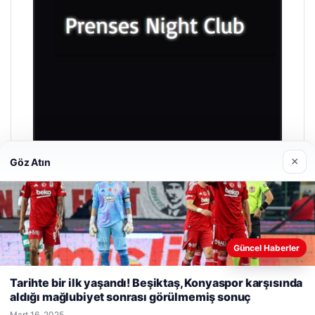
×
Göz Atın
Prenses Night Club
Nisan 29, 2026
Güncel Haberler
Web sitemizi nasıl kullandığınızı daha iyi anlayabilmek,
deneyiminizi kişiselleştirmek ve geliştirmek amacıyla çerezler
Tarihte bir ilk yaşandı! Beşiktaş, Konyaspor karşısında
kullanıyoruz.
Çerez Politikamız
aldığı mağlubiyet sonrası görülmemiş sonuç
Reddet
Kabul Et
© 2026 Haber Dalgası
Mart 16, 2025