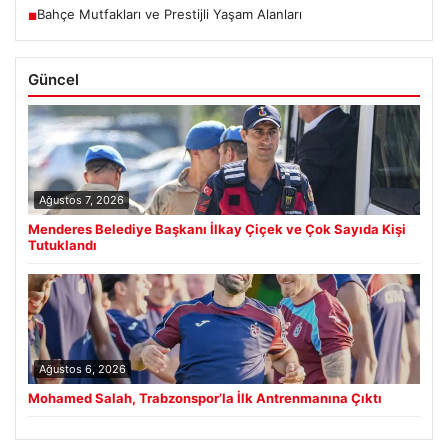
Bahçe Mutfakları ve Prestijli Yaşam Alanları
■
Güncel
Ağustos 7, 2026
Menderes Belediye Başkanı İlkay Çiçek ve Çok Sayıda Kişi
Tutuklandı
Ağustos 6, 2026
Mohamed Salah, Trabzonspor’la İlk Antrenmanına Çıktı