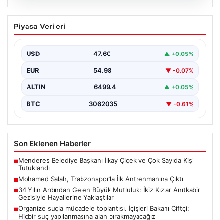
06.08.2026
Mohamed Salah, Trabzonspor’la İlk
Piyasa Verileri
Antrenmanına Çıktı
Trabzonspor’un yeni transferi Mohamed Salah, bordo-
mavili formayla ilk resmi idmanına katıldı. Sezon öncesi
USD
47.60
▲ +0.05%
hazırlıklarının…
EUR
54.98
▼ -0.07%
ALTIN
6499.4
▲ +0.05%
BTC
3062035
▼ -0.61%
Son Eklenen Haberler
Menderes Belediye Başkanı İlkay Çiçek ve Çok Sayıda Kişi
■
Tutuklandı
Mohamed Salah, Trabzonspor’la İlk Antrenmanına Çıktı
■
34 Yılın Ardından Gelen Büyük Mutluluk: İkiz Kızlar Anıtkabir
■
Gezisiyle Hayallerine Yaklaştılar
Organize suçla mücadele toplantısı. İçişleri Bakanı Çiftçi:
■
Hiçbir suç yapılanmasına alan bırakmayacağız