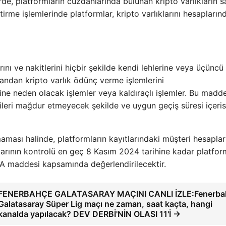
rde, platformların cüzdanlarında bulunan kripto varlıkların sa
irme işlemlerinde platformlar, kripto varlıklarını hesapların
rını ve nakitlerini hiçbir şekilde kendi lehlerine veya üçüncü
andan kripto varlık ödünç verme işlemlerini
ne neden olacak işlemler veya kaldıraçlı işlemler. Bu madd
ileri mağdur etmeyecek şekilde ve uygun geçiş süresi içeri
aması halinde, platformların kayıtlarındaki müşteri hesapla
rlarının kontrolü en geç 8 Kasım 2024 tarihine kadar platfo
/A maddesi kapsamında değerlendirilecektir.
FENERBAHÇE GALATASARAY MAÇINI CANLI İZLE:Fenerba
Galatasaray Süper Lig maçı ne zaman, saat kaçta, hangi
kanalda yapılacak? DEV DERBİ'NİN OLASI 11'İ →