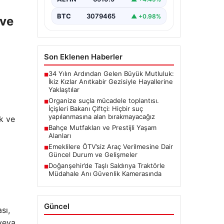
BTC
3079465
▲ +0.98%
 ve
Son Eklenen Haberler
34 Yılın Ardından Gelen Büyük Mutluluk:
■
İkiz Kızlar Anıtkabir Gezisiyle Hayallerine
Yaklaştılar
Organize suçla mücadele toplantısı.
■
İçişleri Bakanı Çiftçi: Hiçbir suç
yapılanmasına alan bırakmayacağız
ek ve
Bahçe Mutfakları ve Prestijli Yaşam
■
Alanları
Emeklilere ÖTV’siz Araç Verilmesine Dair
■
Güncel Durum ve Gelişmeler
Doğanşehir’de Taşlı Saldırıya Traktörle
■
Müdahale Anı Güvenlik Kamerasında
Güncel
sı,
 veya