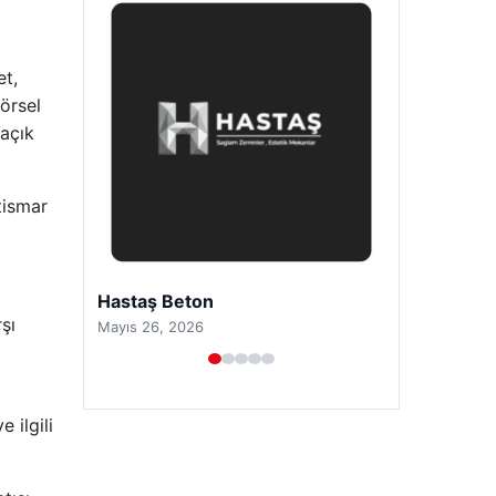
et,
görsel
 açık
stismar
Prenses Night Club
şı
Nisan 29, 2026
 ilgili