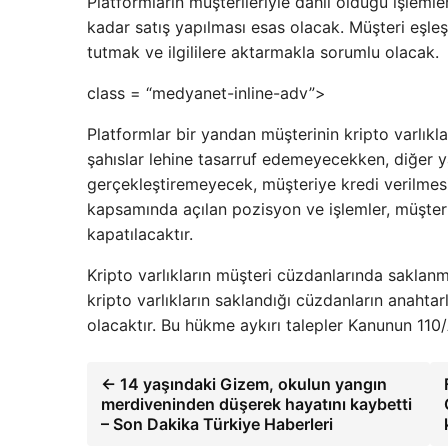
Platformların müşterileriyle dahil olduğu işlemle
kadar satış yapılması esas olacak. Müşteri eşleşt
tutmak ve ilgililere aktarmakla sorumlu olacak.
class = “medyanet-inline-adv”>
Platformlar bir yandan müşterinin kripto varlıkla
şahıslar lehine tasarruf edemeyecekken, diğer y
gerçekleştiremeyecek, müşteriye kredi verilmesi
kapsamında açılan pozisyon ve işlemler, müşter
kapatılacaktır.
Kripto varlıkların müşteri cüzdanlarında saklanm
kripto varlıkların saklandığı cüzdanların anahta
olacaktır. Bu hükme aykırı talepler Kanunun 110
← 14 yaşındaki Gizem, okulun yangın
merdiveninden düşerek hayatını kaybetti
– Son Dakika Türkiye Haberleri