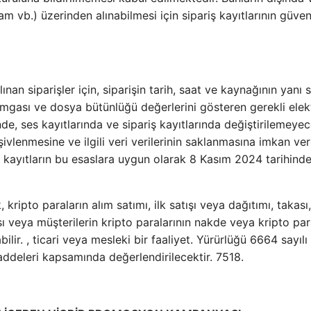
m vb.) üzerinden alınabilmesi için sipariş kayıtlarının güven
an siparişler için, siparişin tarih, saat ve kaynağının yanı s
mgası ve dosya bütünlüğü değerlerini gösteren gerekli elek
inde, ses kayıtlarında ve sipariş kayıtlarında değiştirilemeye
şivlenmesine ve ilgili veri verilerinin saklanmasına imkan ve
ve kayıtların bu esaslara uygun olarak 8 Kasım 2024 tarihind
kripto paraların alım satımı, ilk satışı veya dağıtımı, takası,
sı veya müşterilerin kripto paralarının nakde veya kripto par
ilir. , ticari veya mesleki bir faaliyet. Yürürlüğü 6664 sayılı
deleri kapsamında değerlendirilecektir. 7518.