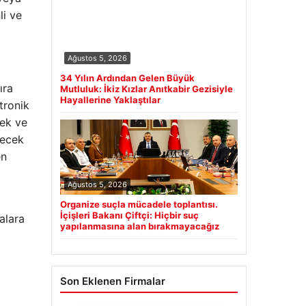
li ve
Ağustos 5, 2026
34 Yılın Ardından Gelen Büyük
ıra
Mutluluk: İkiz Kızlar Anıtkabir Gezisiyle
Hayallerine Yaklaştılar
tronik
cek ve
recek
en
Ağustos 5, 2026
Organize suçla mücadele toplantısı.
İçişleri Bakanı Çiftçi: Hiçbir suç
alara
yapılanmasına alan bırakmayacağız
Son Eklenen Firmalar