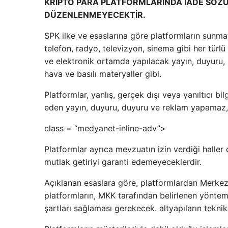
KRİPTO PARA PLATFORMLARINDA İADE SÖZ
DÜZENLENMEYECEKTİR.
SPK ilke ve esaslarına göre platformların sunmaya 
telefon, radyo, televizyon, sinema gibi her türlü i
ve elektronik ortamda yapılacak yayın, duyuru, 
hava ve basılı materyaller gibi.
Platformlar, yanlış, gerçek dışı veya yanıltıcı bi
eden yayın, duyuru, duyuru ve reklam yapamaz,
class = “medyanet-inline-adv”>
Platformlar ayrıca mevzuatın izin verdiği haller
mutlak getiriyi garanti edemeyeceklerdir.
Açıklanan esaslara göre, platformlardan Merkezi
platformların, MKK tarafından belirlenen yöntem
şartları sağlaması gerekecek. altyapıların teknik