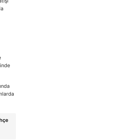
tışı
da
e
sinde
rında
rmlarda
hçe