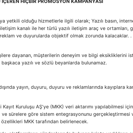
Ü İÇEREN HİÇBİR PROMOSYON KAMPANYASI
yetkili olduğu hizmetlerle ilgili olarak; Yazılı basın, intern
letişim kanalı ile her türlü yazılı iletişim araç ve ortamları, 
reklam ve duyurularda objektif olmak zorunda kalacaklar. .
lgilere dayanan, müşterilerin deneyim ve bilgi eksikliklerini i
 başkaca yazılı ve sözlü beyanlarda bulunamaz.
 dışında yayın, duyuru, duyuru ve reklamlarında kayıplara kar
 Kayıt Kuruluşu AŞ'ye (MKK) veri aktarımı yapılabilmesi için
 ve sürelere göre sistem entegrasyonunu gerçekleştirmesi ve
 özellikleri MKK tarafından belirlenecek.