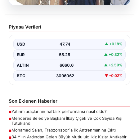
07.08.2026
Menderes Belediye Başkanı İlkay Çiçek
Piyasa Verileri
ve Çok Sayıda Kişi Tutuklandı
İzmir’in Menderes ilçesinde gerçekleşen geniş çaplı bir
soruşturma kapsamında, Belediye Başkanı İlkay Çiçek
USD
47.74
▲ +0.18%
ve…
EUR
55.25
▲ +0.32%
ALTIN
6660.6
▲ +2.59%
BTC
3096062
▼ -0.02%
Son Eklenen Haberler
Yatırım araçlarının haftalık performansı nasıl oldu?
■
Menderes Belediye Başkanı İlkay Çiçek ve Çok Sayıda Kişi
■
Tutuklandı
Mohamed Salah, Trabzonspor’la İlk Antrenmanına Çıktı
■
34 Yılın Ardından Gelen Büyük Mutluluk: İkiz Kızlar Anıtkabir
■