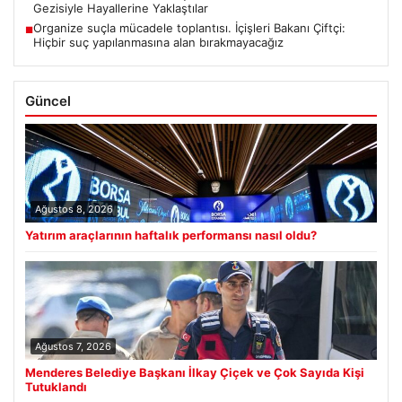
Gezisiyle Hayallerine Yaklaştılar
Organize suçla mücadele toplantısı. İçişleri Bakanı Çiftçi:
■
Hiçbir suç yapılanmasına alan bırakmayacağız
Güncel
Ağustos 8, 2026
Yatırım araçlarının haftalık performansı nasıl oldu?
Ağustos 7, 2026
Menderes Belediye Başkanı İlkay Çiçek ve Çok Sayıda Kişi
Tutuklandı