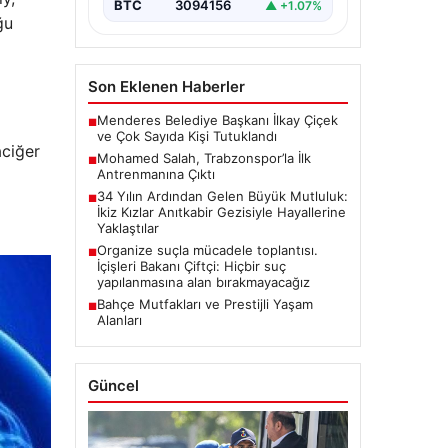
BTC
3094156
▲ +1.07%
ğu
Son Eklenen Haberler
Menderes Belediye Başkanı İlkay Çiçek
■
ve Çok Sayıda Kişi Tutuklandı
aciğer
Mohamed Salah, Trabzonspor’la İlk
■
Antrenmanına Çıktı
34 Yılın Ardından Gelen Büyük Mutluluk:
■
İkiz Kızlar Anıtkabir Gezisiyle Hayallerine
Yaklaştılar
Organize suçla mücadele toplantısı.
■
İçişleri Bakanı Çiftçi: Hiçbir suç
yapılanmasına alan bırakmayacağız
Bahçe Mutfakları ve Prestijli Yaşam
■
Alanları
Güncel