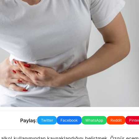
Paylaş:
Twitter
Facebook
WhatsApp
Reddit
Pinte
n alkol kullanımından kaynaklandığını belirtmek. Özgür ecem