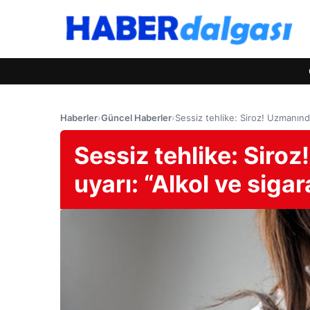
Haberler
›
Güncel Haberler
›
Sessiz tehlike: Siroz! Uzmanından
Sessiz tehlike: Siro
uyarı: “Alkol ve sigar