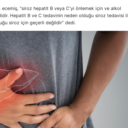
 ecemiş, “siroz hepatit B veya C'yi önlemek için ve alkol
lidir. Hepatit B ve C tedavinin neden olduğu siroz tedavisi i
u siroz için geçerli değildir” dedi.