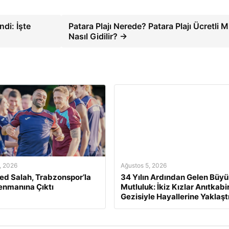
ndi: İşte
Patara Plajı Nerede? Patara Plajı Ücretli M
Nasıl Gidilir? →
, 2026
Ağustos 5, 2026
d Salah, Trabzonspor’la
34 Yılın Ardından Gelen Büy
renmanına Çıktı
Mutluluk: İkiz Kızlar Anıtkabi
Gezisiyle Hayallerine Yaklaştı