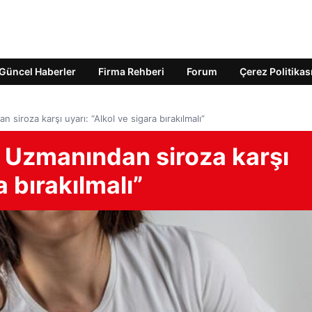
Güncel Haberler
Firma Rehberi
Forum
Çerez Politikas
 siroza karşı uyarı: “Alkol ve sigara bırakılmalı”
z! Uzmanından siroza karşı
a bırakılmalı”