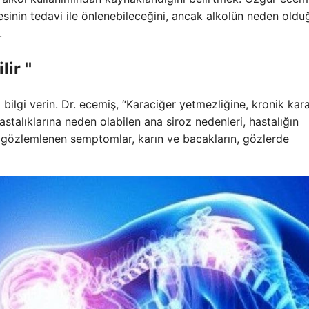
esinin tedavi ile önlenebileceğini, ancak alkolün neden oldu
.
ir ''
ilgi verin. Dr. ecemiş, “Karaciğer yetmezliğine, kronik kar
astalıklarına neden olabilen ana siroz nedenleri, hastalığın
e gözlemlenen semptomlar, karın ve bacakların, gözlerde