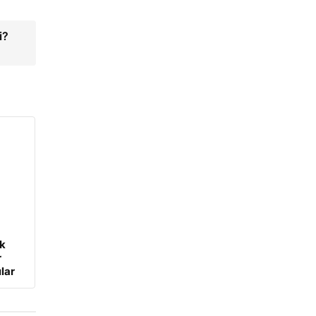
i?
ük
r
lar