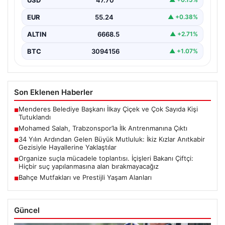
hazırlıklarının…
EUR
55.24
▲ +0.38%
ALTIN
6668.5
▲ +2.71%
BTC
3094156
▲ +1.07%
Son Eklenen Haberler
Menderes Belediye Başkanı İlkay Çiçek ve Çok Sayıda Kişi
■
Tutuklandı
Mohamed Salah, Trabzonspor’la İlk Antrenmanına Çıktı
■
34 Yılın Ardından Gelen Büyük Mutluluk: İkiz Kızlar Anıtkabir
■
Gezisiyle Hayallerine Yaklaştılar
Organize suçla mücadele toplantısı. İçişleri Bakanı Çiftçi:
■
Hiçbir suç yapılanmasına alan bırakmayacağız
Bahçe Mutfakları ve Prestijli Yaşam Alanları
■
Güncel