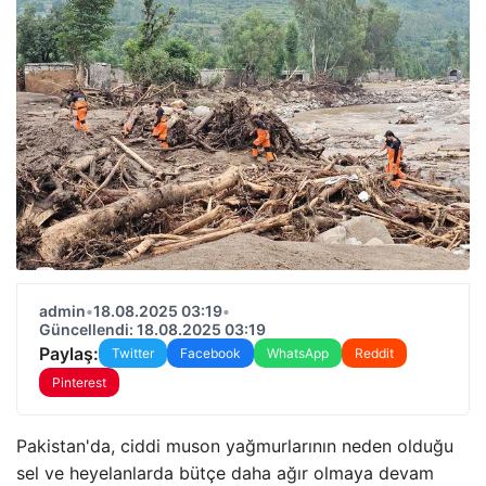
admin
•
18.08.2025 03:19
•
Güncellendi: 18.08.2025 03:19
Paylaş:
Twitter
Facebook
WhatsApp
Reddit
Pinterest
Pakistan'da, ciddi muson yağmurlarının neden olduğu
sel ve heyelanlarda bütçe daha ağır olmaya devam