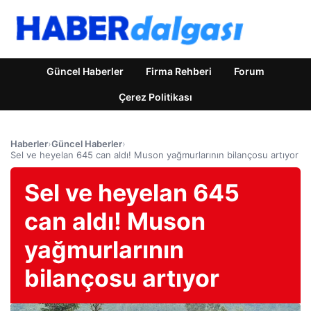
Güncel Haberler
Firma Rehberi
Forum
Çerez Politikası
Haberler
›
Güncel Haberler
›
Sel ve heyelan 645 can aldı! Muson yağmurlarının bilançosu artıyor
Sel ve heyelan 645
can aldı! Muson
yağmurlarının
bilançosu artıyor