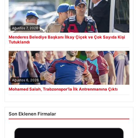
Ağustos 7, 2026
Menderes Belediye Başkanı İlkay Çiçek ve Çok Sayıda Kişi
Tutuklandı
Ağustos 6, 2026
Mohamed Salah, Trabzonspor’la İlk Antrenmanına Çıktı
Son Eklenen Firmalar